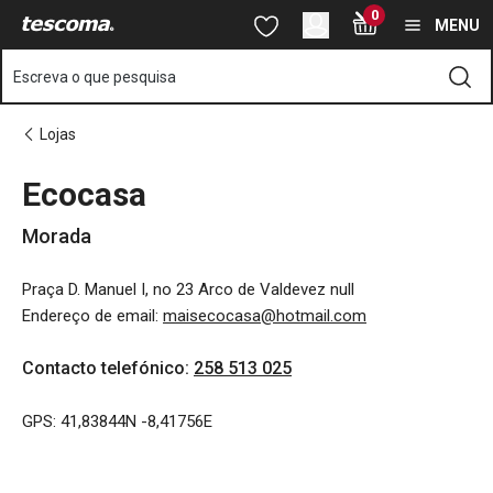
Está na página Ecocasa
0
Saltar para o conteúdo principal
Saltar para a navegação
Saltar para a pesquisa
MENU
Escreva o que pesquisa
Lojas
Ecocasa
Morada
Praça D. Manuel I, no 23 Arco de Valdevez null
Endereço de email
:
maisecocasa@hotmail.com
Contacto telefónico
:
258 513 025
GPS: 41,83844N -8,41756E