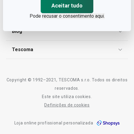
Aceitar tudo
Proteção de informações pessoais
Encomendas
Pode
recusar o consentimento aqui.
Centro de Arbitragem
Termos e Condições
Blog
Livro de Reclamações
TESCOMA Club
Notícias
Tescoma
Perguntas Frequentes
Receitas
Sobre nós
Truques e Dicas
Serviço Pós-Venda
Copyright © 1992–2021, TESCOMA s.r.o. Todos os direitos
Profissionais
reservados.
Este site utiliza cookies.
Contactos
Definições de cookies
-10% Novos Subscritores
Loja online profissional personalizada