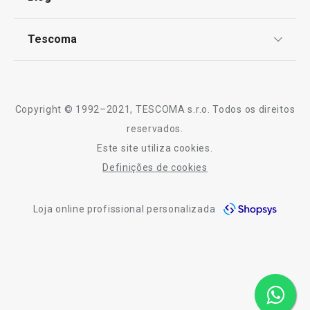
Livro de Reclamações
TESCOMA Club
Notícias
Tescoma
Perguntas Frequentes
Receitas
Sobre nós
Truques e Dicas
Serviço Pós-Venda
Copyright © 1992–2021, TESCOMA s.r.o. Todos os direitos
Profissionais
reservados.
Este site utiliza cookies.
Contactos
Definições de cookies
-10% Novos Subscritores
Loja online profissional personalizada