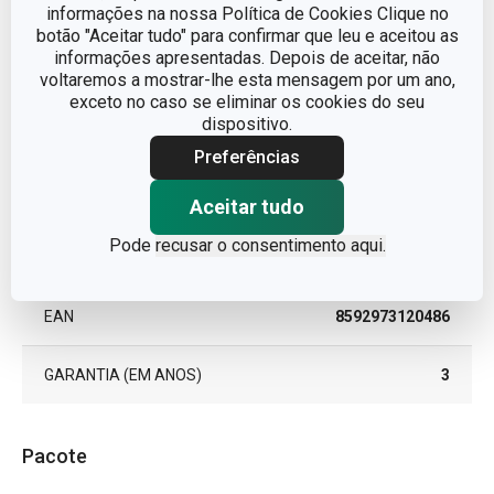
informações na nossa Política de Cookies Clique no
LINHA DE PRODUTO
CLEAN KIT Flex
botão "Aceitar tudo" para confirmar que leu e aceitou as
informações apresentadas. Depois de aceitar, não
voltaremos a mostrar-lhe esta mensagem por um ano,
MATERIAL
plástico
exceto no caso se eliminar os cookies do seu
dispositivo.
TIPO
Pincel
Preferências
CORES
Branco, azul
Aceitar tudo
Pode
recusar o consentimento aqui.
MÁQUINA DE LAVAR LOUÇA
Sim
EAN
8592973120486
GARANTIA (EM ANOS)
3
Pacote