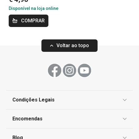
Disponível na loja online
COMPRAR
Esponja em silicone CLEAN KIT
Escova pequena 
Flex
KIT Flex
Voltar ao topo
€ 6,90
€ 5,90
Disponível na loja online
Disponível na loja o
COMPRAR
COMPRAR
Condições Legais
Proteção de informações pessoais
Encomendas
Centro de Arbitragem
Termos e Condições
Blog