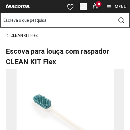
Está na página Escova para louça com raspador CLEAN KIT Flex
0
Saltar para o conteúdo principal
Saltar para a navegação
Saltar para a pesquisa
MENU
Escreva o que pesquisa
CLEAN KIT Flex
Escova para louça com raspador
CLEAN KIT Flex