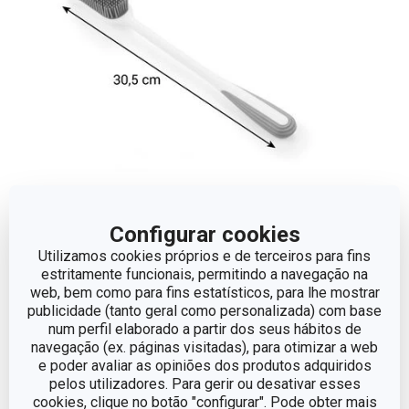
Dimensões
Configurar cookies
Utilizamos cookies próprios e de terceiros para fins
COMPRIMENTO (CM)
30.5
estritamente funcionais, permitindo a navegação na
web, bem como para fins estatísticos, para lhe mostrar
publicidade (tanto geral como personalizada) com base
num perfil elaborado a partir dos seus hábitos de
Outros parâmetros
navegação (ex. páginas visitadas), para otimizar a web
e poder avaliar as opiniões dos produtos adquiridos
CATEGORIA
Lavar e limpar
pelos utilizadores. Para gerir ou desativar esses
cookies, clique no botão "configurar". Pode obter mais