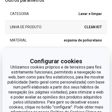
Outros parâmetros
CATEGORIA
Lavar e limpar
LINHA DE PRODUTO
CLEAN KIT
MATERIAL
espuma de poliuretano
TIPO
esfregão
Configurar cookies
EAN
Utilizamos cookies próprios e de terceiros para fins
8595028445992
estritamente funcionais, permitindo a navegação na
web, bem como para fins estatísticos, para lhe mostrar
GARANTIA (EM ANOS)
2
publicidade (tanto geral como personalizada) com base
num perfil elaborado a partir dos seus hábitos de
navegação (ex. páginas visitadas), para otimizar a web
e poder avaliar as opiniões dos produtos adquiridos
Pacote
pelos utilizadores. Para gerir ou desativar esses
cookies, clique no botão "configurar". Pode obter mais
PEÇAS DO CONJUNTO
3