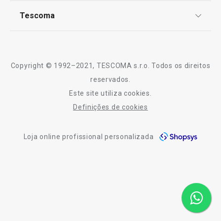
Notícias
Tescoma
Perguntas Frequentes
Receitas
Rodo multiusos com escova
Escova de limpez
Sobre nós
CLEAN KIT
CLEAN KIT
Truques e Dicas
Serviço Pós-Venda
Copyright © 1992–2021, TESCOMA s.r.o. Todos os direitos
Profissionais
reservados.
€ 3,90
€ 4,90
Este site utiliza cookies.
Contactos
Disponível na loja online
Disponível na loja o
Definições de cookies
-10% Novos Subscritores
COMPRAR
COMPRAR
Loja online profissional personalizada
Todos os produtos da linha CLEAN KIT