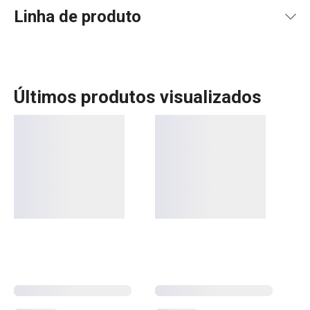
Linha de produto
Últimos produtos visualizados
A linha Clean Kit inclui uma variedade de utensílios
domésticos práticos para facilitar a limpeza e manutenção
da ordem nacasa. Entre os produtos, encontram-se
esponjas para louça, panos de microfibra, escovas,
escorredores, dispensadores de detergente, suportes
para esponjas, sacos para lixo e ainda soluções para
separar o lixo. Tudo pensado para tornar o dia a dia mais
eficiente e organizado.