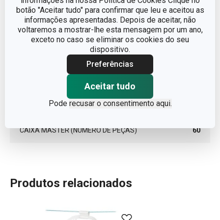
informações na nossa Política de Cookies Clique no
botão "Aceitar tudo" para confirmar que leu e aceitou as
informações apresentadas. Depois de aceitar, não
LARGURA (CM)
9.500
voltaremos a mostrar-lhe esta mensagem por um ano,
exceto no caso se eliminar os cookies do seu
dispositivo.
ALTURA (CM)
4.600
Preferências
COMPRIMENTO (CM)
21.000
Aceitar tudo
Pode
recusar o consentimento aqui.
PESO INCLUINDO EMBALAGEM (KG)
0.059
CAIXA MASTER (NÚMERO DE PEÇAS)
60
Produtos relacionados