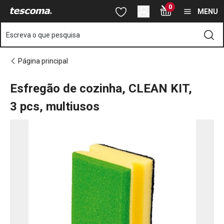
Está na página Esfregão de cozinha, CLEAN KIT, 3 pcs, multiuso
0
Saltar para o conteúdo principal
Saltar para a navegação
Saltar para a pesquisa
MENU
Escreva o que pesquisa
Página principal
Esfregão de cozinha, CLEAN KIT,
3 pcs, multiusos