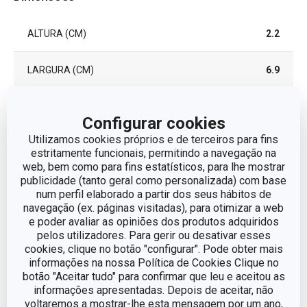
ALTURA (CM)
2.2
LARGURA (CM)
6.9
COMPRIMENTO (CM)
30.3
Configurar cookies
Utilizamos cookies próprios e de terceiros para fins
estritamente funcionais, permitindo a navegação na
Outros parâmetros
web, bem como para fins estatísticos, para lhe mostrar
publicidade (tanto geral como personalizada) com base
num perfil elaborado a partir dos seus hábitos de
CATEGORIA
utensílios de cozinha
navegação (ex. páginas visitadas), para otimizar a web
e poder avaliar as opiniões dos produtos adquiridos
LINHA DE PRODUTO
FEELWOOD
pelos utilizadores. Para gerir ou desativar esses
cookies, clique no botão "configurar". Pode obter mais
informações na nossa Política de Cookies Clique no
Arvore da borracha
MATERIAL
botão "Aceitar tudo" para confirmar que leu e aceitou as
brasileira
informações apresentadas. Depois de aceitar, não
voltaremos a mostrar-lhe esta mensagem por um ano,