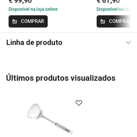
€ 99,90
€ 61,90
Disponível na loja online
Disponível na loja o
COMPRAR
COMPRAR
Linha de produto
Últimos produtos visualizados
Transforme a sua experiência na cozinha com a ampla
gama de utensílios e eletrodomésticos GrandCHEF.
Perfeitos para cozinhas tradicionais e modernas, os
nossos produtos destacam-se pelo design sofisticado,
construção em aço inoxidável ou metal de alta
durabilidade, com o uso mínimo de plástico. Descubra