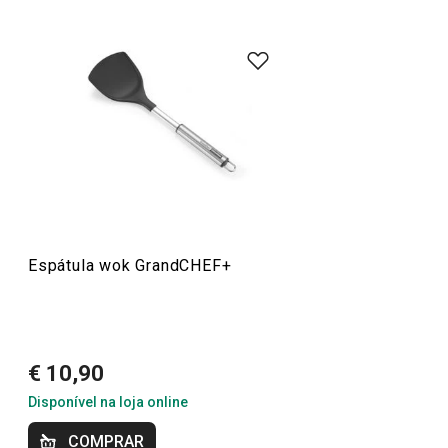
Conheça a opinião dos nossos clientes.
Transforme a sua experiência na cozinha com a ampla
gama de utensílios e eletrodomésticos GrandCHEF.
Perfeitos para cozinhas tradicionais e modernas, os
nossos produtos destacam-se pelo design sofisticado,
3/3/2023 23:17
construção em aço inoxidável ou metal de alta
Anonym
durabilidade, com o uso mínimo de plástico. Descubra
Adoro, muito leve e funcional.
também panelas, tachos e panelas de pressão de alta
qualidade, além de eletrodomésticos como chaleiras,
sanduicheiras, panelas elétricas de arroz e máquinas a
16/11/2022 20:49
Anonym
vácuo, todos visualmente harmonizados. A linha
Espátula wok GrandCHEF+
GrandCHEF é a escolha ideal para quem procura um
Produtos de muito boa qualidade.
design profissional, desempenho superior e preços
acessíveis.
€ 10,90
Disponível na loja online
Especial Churrasco
COMPRAR