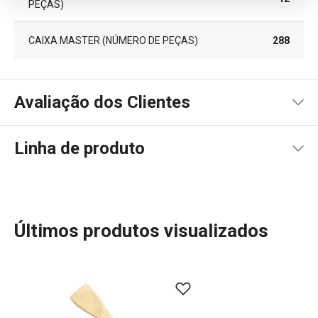
PEÇAS)
CAIXA MASTER (NÚMERO DE PEÇAS)
288
Avaliação dos Clientes
Linha de produto
100
%
5
2
x
4
0
x
3
0
x
2
0
x
2 avaliações
Últimos produtos visualizados
1
0
x
0
0
x
Conheça a opinião dos nossos clientes.
Mais Vendidos