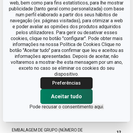
web, bem como para fins estatísticos, para lhe mostrar
publicidade (tanto geral como personalizada) com base
EAN
8595028498790
num perfil elaborado a partir dos seus hábitos de
navegação (ex. páginas visitadas), para otimizar a web
e poder avaliar as opiniões dos produtos adquiridos
GARANTIA (EM ANOS)
3
pelos utilizadores. Para gerir ou desativar esses
cookies, clique no botão "configurar". Pode obter mais
informações na nossa Política de Cookies Clique no
botão "Aceitar tudo" para confirmar que leu e aceitou as
Pacote
informações apresentadas. Depois de aceitar, não
voltaremos a mostrar-lhe esta mensagem por um ano,
exceto no caso se eliminar os cookies do seu
LARGURA (CM)
6.300
dispositivo.
Preferências
ALTURA (CM)
1.500
Aceitar tudo
COMPRIMENTO (CM)
33.800
Pode
recusar o consentimento aqui.
PESO INCLUINDO EMBALAGEM (KG)
0.040
EMBALAGEM DE GRUPO (NÚMERO DE
12