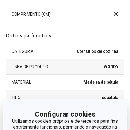
COMPRIMENTO (CM)
30
Outros parâmetros
CATEGORIA
utensílios de cozinha
LINHA DE PRODUTO
WOODY
MATERIAL
Madeira de bétula
TIPO
espátula
Configurar cookies
CORES
Castanho claro
Utilizamos cookies próprios e de terceiros para fins
estritamente funcionais, permitindo a navegação na
MÁQUINA DE LAVAR LOUÇA
Não