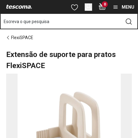
Está na página Extensão de suporte para pratos FlexiSPACE
0
Saltar para o conteúdo principal
Saltar para a navegação
Saltar para a pesquisa
MENU
Escreva o que pesquisa
FlexiSPACE
Extensão de suporte para pratos
FlexiSPACE