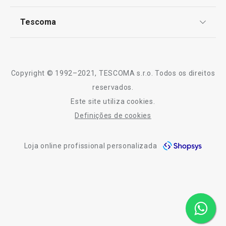
€ 9,90
€ 11,90
TESCOMA Club
Disponível na loja online
Notícias
Disponível na loja o
Tescoma
Perguntas Frequentes
COMPRAR
COMPRAR
Receitas
Sobre nós
Truques e Dicas
Serviço Pós-Venda
Copyright © 1992–2021, TESCOMA s.r.o. Todos os direitos
Profissionais
reservados.
Todos os produtos da linha FlexiSPACE
Este site utiliza cookies.
Contactos
Definições de cookies
-10% Novos Subscritores
Loja online profissional personalizada