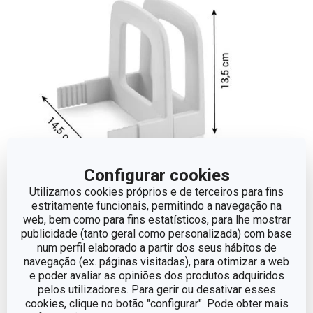
Configurar cookies
Utilizamos cookies próprios e de terceiros para fins
Dimensões
estritamente funcionais, permitindo a navegação na
web, bem como para fins estatísticos, para lhe mostrar
publicidade (tanto geral como personalizada) com base
ALTURA (CM)
13.5
num perfil elaborado a partir dos seus hábitos de
navegação (ex. páginas visitadas), para otimizar a web
e poder avaliar as opiniões dos produtos adquiridos
LARGURA (CM)
14.5
pelos utilizadores. Para gerir ou desativar esses
cookies, clique no botão "configurar". Pode obter mais
COMPRIMENTO (CM)
12