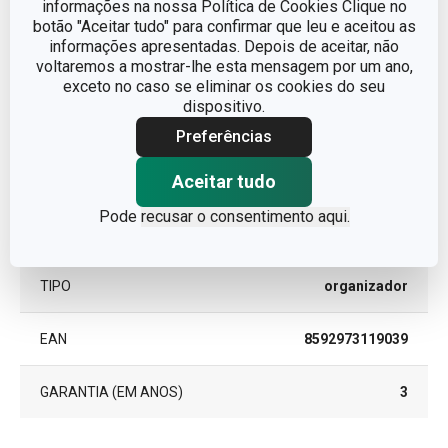
informações na nossa Política de Cookies Clique no
botão "Aceitar tudo" para confirmar que leu e aceitou as
informações apresentadas. Depois de aceitar, não
voltaremos a mostrar-lhe esta mensagem por um ano,
Outros parâmetros
exceto no caso se eliminar os cookies do seu
dispositivo.
CATEGORIA
organização da cozinha
Preferências
Aceitar tudo
LINHA DE PRODUTO
FlexiSPACE
Pode
recusar o consentimento aqui.
MATERIAL
plástico
TIPO
organizador
EAN
8592973119039
GARANTIA (EM ANOS)
3