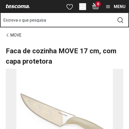
Está na página Faca de cozinha MOVE 17 cm, com capa protetor
0
Saltar para o conteúdo principal
Saltar para a navegação
Saltar para a pesquisa
MENU
Escreva o que pesquisa
MOVE
Faca de cozinha MOVE 17 cm, com
capa protetora