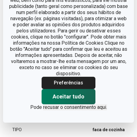
web, bem como para fins estatísticos, para lhe mostrar
COMPRIMENTO (CM)
29
publicidade (tanto geral como personalizada) com base
num perfil elaborado a partir dos seus hábitos de
navegação (ex. páginas visitadas), para otimizar a web
COMPRIMENTO DA LÂMINA (CM)
17
e poder avaliar as opiniões dos produtos adquiridos
pelos utilizadores. Para gerir ou desativar esses
cookies, clique no botão "configurar". Pode obter mais
Outros parâmetros
informações na nossa Política de Cookies Clique no
botão "Aceitar tudo" para confirmar que leu e aceitou as
informações apresentadas. Depois de aceitar, não
CATEGORIA
facas
voltaremos a mostrar-lhe esta mensagem por um ano,
exceto no caso se eliminar os cookies do seu
dispositivo.
Lâmina de corte
DETALHES
serrilhada
Preferências
Aceitar tudo
LINHA DE PRODUTO
MOVE
Pode
recusar o consentimento aqui.
MATERIAL
plástico, aço inoxidável
TIPO
faca de cozinha