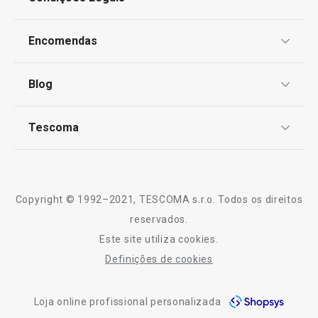
Proteção de informações pessoais
Todos os produtos da linha CHARLIE
Encomendas
Centro de Arbitragem
Termos e Condições
Blog
Livro de Reclamações
TESCOMA Club
Notícias
Tescoma
Perguntas Frequentes
Receitas
Sobre nós
Truques e Dicas
Serviço Pós-Venda
Copyright © 1992–2021, TESCOMA s.r.o. Todos os direitos
Profissionais
reservados.
Este site utiliza cookies.
Contactos
Definições de cookies
-10% Novos Subscritores
Loja online profissional personalizada