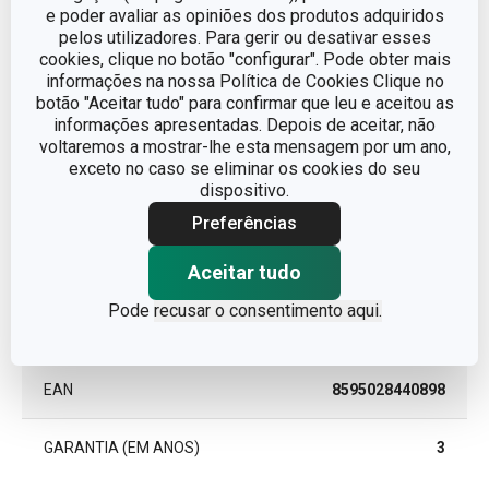
e poder avaliar as opiniões dos produtos adquiridos
pelos utilizadores. Para gerir ou desativar esses
Outros parâmetros
cookies, clique no botão "configurar". Pode obter mais
informações na nossa Política de Cookies Clique no
CATEGORIA
Copo
botão "Aceitar tudo" para confirmar que leu e aceitou as
informações apresentadas. Depois de aceitar, não
voltaremos a mostrar-lhe esta mensagem por um ano,
LINHA DE PRODUTO
CHARLIE
exceto no caso se eliminar os cookies do seu
dispositivo.
MATERIAL
vidro
Preferências
Aceitar tudo
TIPO
Copo de vinho
Pode
recusar o consentimento aqui.
MÁQUINA DE LAVAR LOUÇA
Sim
EAN
8595028440898
GARANTIA (EM ANOS)
3