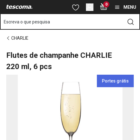
Está na página Flutes de champanhe CHARLIE 220 ml, 6 pcs
0
Saltar para o conteúdo principal
Saltar para a navegação
Saltar para a pesquisa
MENU
Escreva o que pesquisa
CHARLIE
Flutes de champanhe CHARLIE
220 ml, 6 pcs
Portes grátis