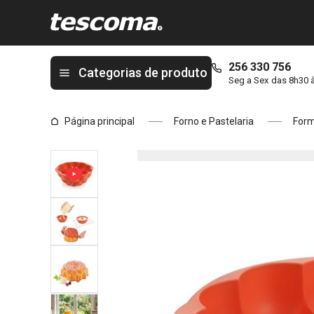
Está na página Forma alta DELÍCIA SiliconPRIME ø 24 cm, fram
256 330 756
Categorias de produto
Seg a Sex das 8h30 
Página principal
Forno e Pastelaria
Form