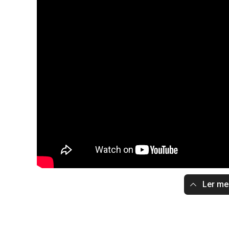
Ler m