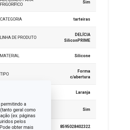
Sim
FRIGORÍFICO
CATEGORIA
tarteiras
DELÍCIA
LINHA DE PRODUTO
SiliconPRIME
MATERIAL
Silicone
Forma
TIPO
c/abertura
CORES
Laranja
 permitindo a
MÁQUINA DE LAVAR
 (tanto geral como
Sim
LOUÇA
ação (ex. páginas
uiridos pelos
EAN
8595028402322
. Pode obter mais