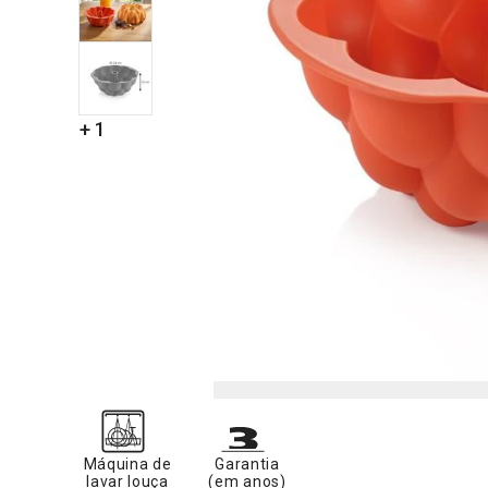
+ 1
Máquina de
Garantia
lavar louça
(em anos)