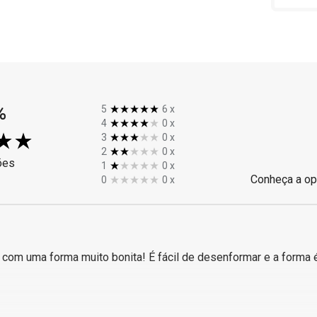
%
5
6
x
4
0
x
3
0
x
2
0
x
ões
1
0
x
Conheça a op
0
0
x
 com uma forma muito bonita! É fácil de desenformar e a forma é