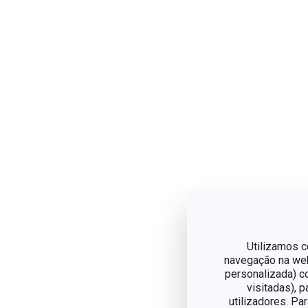
Utilizamos c
navegação na web,
personalizada) c
visitadas), 
utilizadores. Pa