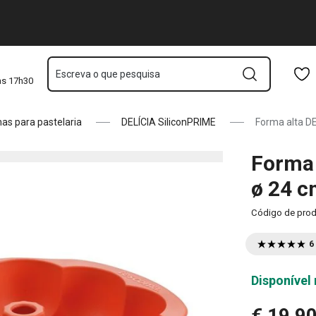
boesa
Saltar para o conteúdo principal
Saltar para a navegação
Saltar para a pesquisa
Escreva o que pesquisa
às 17h30
as para pastelaria
DELÍCIA SiliconPRIME
Forma alta D
Forma 
ø 24 c
Código de pro
6
Disponível 
€ 19,9