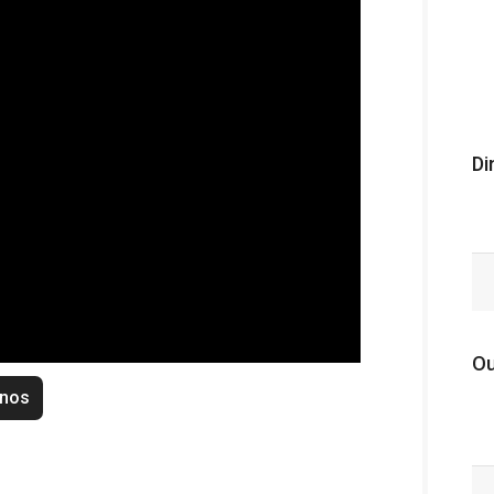
Di
Ou
enos