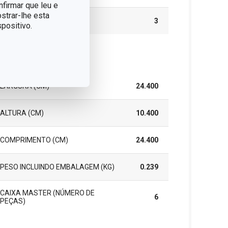
nfirmar que leu e
strar-lhe esta
GARANTIA (EM ANOS)
3
positivo.
cote
LARGURA (CM)
24.400
ALTURA (CM)
10.400
COMPRIMENTO (CM)
24.400
PESO INCLUINDO EMBALAGEM (KG)
0.239
CAIXA MASTER (NÚMERO DE
6
PEÇAS)