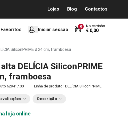
Lojas
Blog
Contactos
No carrinho
0
Favoritos
Iniciar sessão
€ 0,00
ELÍCIA SiliconPRIME ø 24 cm, framboesa
alta DELÍCIA SiliconPRIME
m, framboesa
duto
629417.00
Linha de produto :
DELÍCIA SiliconPRIME
 avaliações
Descrição
na loja online
0