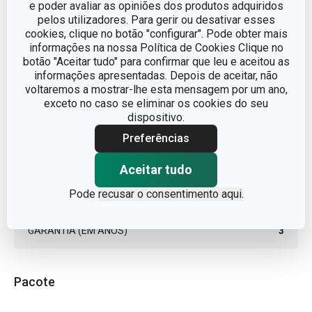
LINHA DE PRODUTO
e poder avaliar as opiniões dos produtos adquiridos
SiliconPRIME
pelos utilizadores. Para gerir ou desativar esses
cookies, clique no botão "configurar". Pode obter mais
MATERIAL
Silicone
informações na nossa Política de Cookies Clique no
botão "Aceitar tudo" para confirmar que leu e aceitou as
informações apresentadas. Depois de aceitar, não
TIPO
Forma c/abertura
voltaremos a mostrar-lhe esta mensagem por um ano,
exceto no caso se eliminar os cookies do seu
dispositivo.
CORES
Laranja
Preferências
MÁQUINA DE LAVAR LOUÇA
Sim
Aceitar tudo
Pode
recusar o consentimento aqui.
EAN
8595028490671
GARANTIA (EM ANOS)
3
Pacote