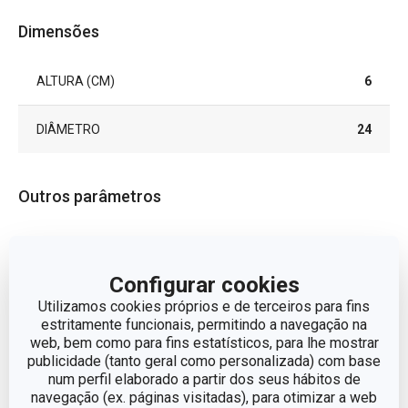
Dimensões
ALTURA (CM)
6
DIÂMETRO
24
Outros parâmetros
ADEQUADO PARA FORNO
Sim
Configurar cookies
ADEQUADO PARA
Sim
Utilizamos cookies próprios e de terceiros para fins
FRIGORÍFICO
estritamente funcionais, permitindo a navegação na
web, bem como para fins estatísticos, para lhe mostrar
CATEGORIA
tarteiras
publicidade (tanto geral como personalizada) com base
num perfil elaborado a partir dos seus hábitos de
navegação (ex. páginas visitadas), para otimizar a web
DELÍCIA