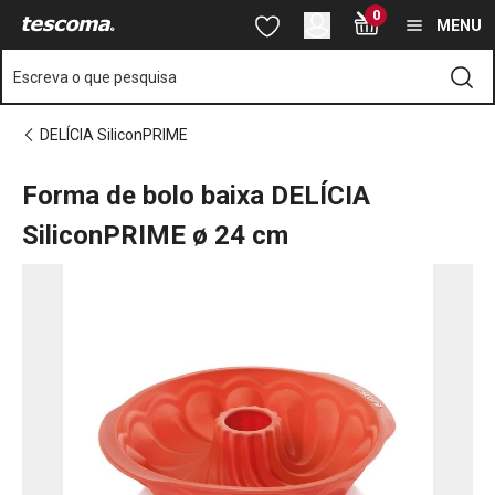
Está na página Forma de bolo baixa DELÍCIA SiliconPRIME ø 24
0
Saltar para o conteúdo principal
Saltar para a navegação
Saltar para a pesquisa
MENU
Escreva o que pesquisa
DELÍCIA SiliconPRIME
Forma de bolo baixa DELÍCIA
SiliconPRIME ø 24 cm