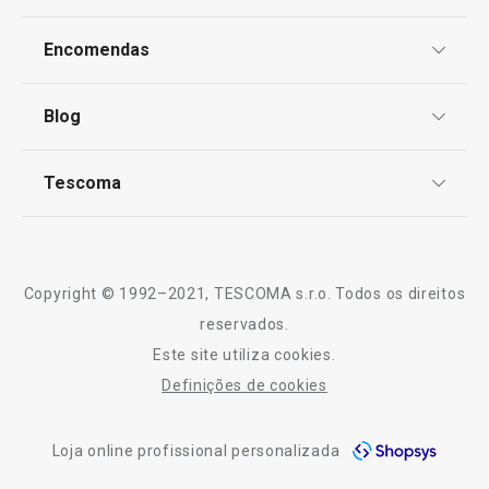
Proteção de informações pessoais
Todos os produtos da linha DELÍCIA SiliconPRIME
Encomendas
Centro de Arbitragem
Termos e Condições
Blog
Livro de Reclamações
TESCOMA Club
Notícias
Tescoma
Perguntas Frequentes
Receitas
Sobre nós
Truques e Dicas
Serviço Pós-Venda
Copyright © 1992–2021, TESCOMA s.r.o. Todos os direitos
Profissionais
reservados.
Este site utiliza cookies.
Contactos
Definições de cookies
-10% Novos Subscritores
Loja online profissional personalizada