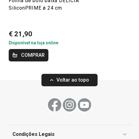
Forma de bolo baixa DELÍCIA
SiliconPRIME ø 24 cm
€ 21,90
Disponível na loja online
Portes grátis
COMPRAR
Forma para 6 queques DELÍCIA
Forma para 12 q
SiliconPRIME
SiliconPRIME
Voltar ao topo
€ 18,90
€ 32,90
Disponível na loja online
Disponível na loja o
COMPRAR
COMPRAR
Condições Legais