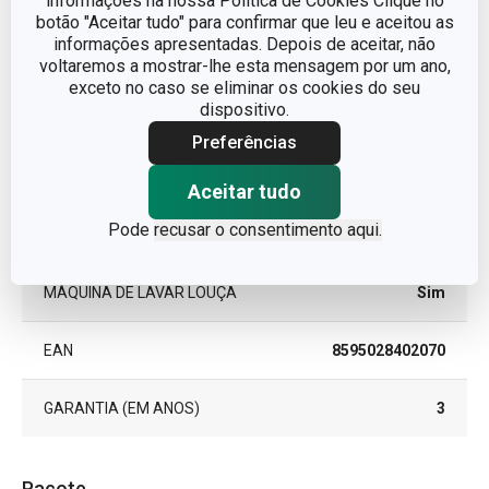
informações na nossa Política de Cookies Clique no
botão "Aceitar tudo" para confirmar que leu e aceitou as
DELÍCIA
informações apresentadas. Depois de aceitar, não
LINHA DE PRODUTO
SiliconPRIME
voltaremos a mostrar-lhe esta mensagem por um ano,
exceto no caso se eliminar os cookies do seu
dispositivo.
MATERIAL
Silicone
Preferências
TIPO
tabuleiro
Aceitar tudo
Pode
recusar o consentimento aqui.
CORES
Laranja
MÁQUINA DE LAVAR LOUÇA
Sim
EAN
8595028402070
GARANTIA (EM ANOS)
3
Pacote