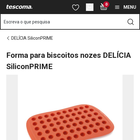
Está na página Forma para biscoitos nozes DELÍCIA SiliconPR
0
Saltar para o conteúdo principal
Saltar para a navegação
Saltar para a pesquisa
MENU
Escreva o que pesquisa
DELÍCIA SiliconPRIME
Forma para biscoitos nozes DELÍCIA
SiliconPRIME