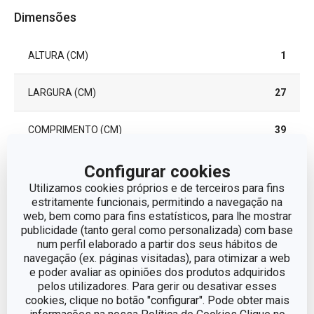
Dimensões
ALTURA (CM)
1
LARGURA (CM)
27
COMPRIMENTO (CM)
39
Configurar cookies
Outros parâmetros
Utilizamos cookies próprios e de terceiros para fins
estritamente funcionais, permitindo a navegação na
web, bem como para fins estatísticos, para lhe mostrar
ADEQUADO PARA FORNO
Sim
publicidade (tanto geral como personalizada) com base
num perfil elaborado a partir dos seus hábitos de
ADEQUADO PARA
navegação (ex. páginas visitadas), para otimizar a web
Sim
FRIGORÍFICO
e poder avaliar as opiniões dos produtos adquiridos
pelos utilizadores. Para gerir ou desativar esses
cookies, clique no botão "configurar". Pode obter mais
CATEGORIA
tarteiras