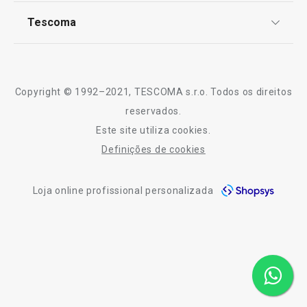
Notícias
Todos os produtos da linha DELÍCIA SiliconPRIME
Tescoma
Perguntas Frequentes
Receitas
Sobre nós
Truques e Dicas
Serviço Pós-Venda
Copyright © 1992–2021, TESCOMA s.r.o. Todos os direitos
Profissionais
reservados.
Este site utiliza cookies.
Contactos
Definições de cookies
-10% Novos Subscritores
Loja online profissional personalizada