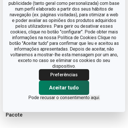
LINHA DE PRODUTO
DELLA CASA
publicidade (tanto geral como personalizada) com base
num perfil elaborado a partir dos seus hábitos de
navegação (ex. páginas visitadas), para otimizar a web
MATERIAL
Silicone
e poder avaliar as opiniões dos produtos adquiridos
pelos utilizadores. Para gerir ou desativar esses
cookies, clique no botão "configurar". Pode obter mais
TIPO
forma p/ pão
informações na nossa Política de Cookies Clique no
botão "Aceitar tudo" para confirmar que leu e aceitou as
CORES
Castanho claro
informações apresentadas. Depois de aceitar, não
voltaremos a mostrar-lhe esta mensagem por um ano,
exceto no caso se eliminar os cookies do seu
MÁQUINA DE LAVAR LOUÇA
Sim
dispositivo.
Preferências
EAN
8595028483109
Aceitar tudo
GARANTIA (EM ANOS)
3
Pode
recusar o consentimento aqui.
Pacote