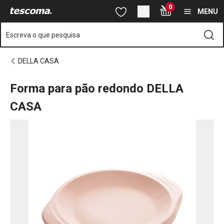
Está na página Forma para pão redondo DELLA CASA
0
Saltar para o conteúdo principal
Saltar para a navegação
Saltar para a pesquisa
MENU
Escreva o que pesquisa
DELLA CASA
Forma para pão redondo DELLA
CASA