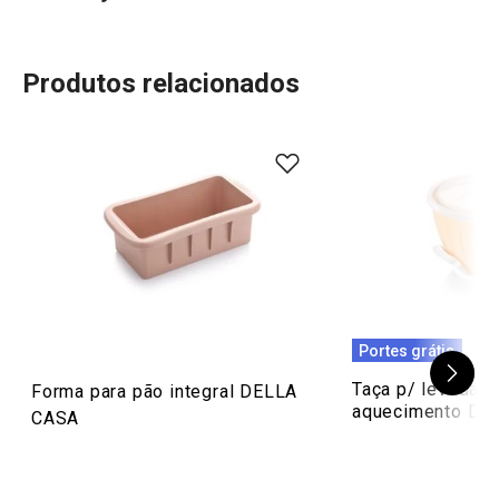
Produtos relacionados
80
%
5
4
x
4
1
x
3
0
x
2
0
x
6 avaliações
1
0
x
0
1
x
Conheça a opinião dos nossos clientes.
14/1/2022 13:20
Portes grátis
Anonym
Taça p/ levedar 
Forma para pão integral DELLA
aquecimento DEL
CASA
21/4/2021 11:49
Maria C. F.