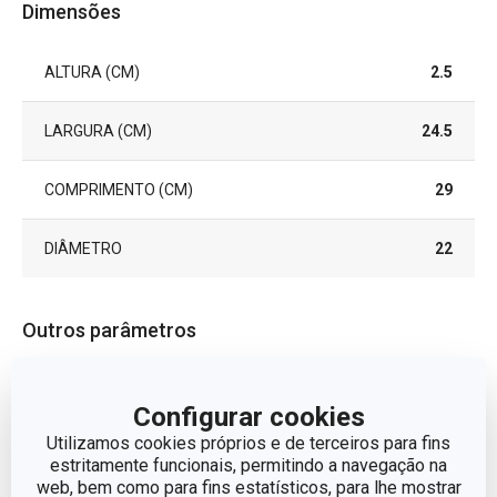
Dimensões
ALTURA (CM)
2.5
LARGURA (CM)
24.5
COMPRIMENTO (CM)
29
DIÂMETRO
22
Outros parâmetros
ADEQUADO PARA FORNO
Sim
Configurar cookies
Utilizamos cookies próprios e de terceiros para fins
CATEGORIA
tarteiras
estritamente funcionais, permitindo a navegação na
web, bem como para fins estatísticos, para lhe mostrar