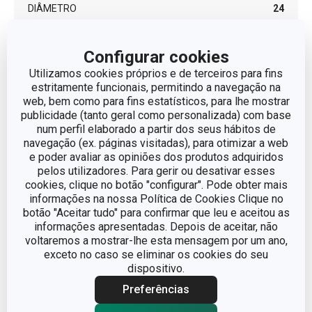
DIÂMETRO
24
DIÁMETRO DEL FONDO DE INDUCCIÓN (CM)
14.5
Configurar cookies
Utilizamos cookies próprios e de terceiros para fins
estritamente funcionais, permitindo a navegação na
Outros parâmetros
web, bem como para fins estatísticos, para lhe mostrar
publicidade (tanto geral como personalizada) com base
num perfil elaborado a partir dos seus hábitos de
ADEQUADO PARA
Não
navegação (ex. páginas visitadas), para otimizar a web
FORNO
e poder avaliar as opiniões dos produtos adquiridos
pelos utilizadores. Para gerir ou desativar esses
CATEGORIA
frigideiras
cookies, clique no botão "configurar". Pode obter mais
informações na nossa Política de Cookies Clique no
botão "Aceitar tudo" para confirmar que leu e aceitou as
LINHA DE
BRAVA
informações apresentadas. Depois de aceitar, não
PRODUTO
voltaremos a mostrar-lhe esta mensagem por um ano,
exceto no caso se eliminar os cookies do seu
metal, revestimento
dispositivo.
MATERIAL
antiaderente, plástico
Preferências