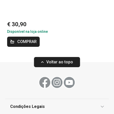
€ 30,90
Disponível na loja online
Portes grátis
Portes grátis
COMPRAR
Frigideira funda GrandCHEF
Frigideira funda
ø 24 cm, 2 pegas
2 pegas
Voltar ao topo
€ 37,90
€ 42,90
Disponível na loja online
Disponível na loja o
COMPRAR
COMPRAR
Condições Legais