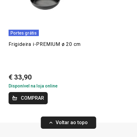
Anonym
Cozinhar
Excelente.
Regresso às aulas e ao trabalho
Portes grátis
Frigideira i-PREMIUM ø 20 cm
€ 33,90
Disponível na loja online
COMPRAR
Portes grátis
-10 %
Novidad
Voltar ao topo
Wok i-PREMIUM ø 28 cm
Wok i-PREMIUM 
tampa