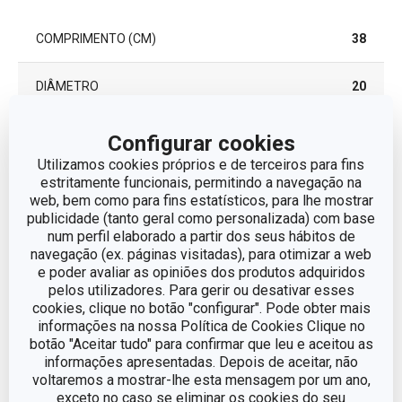
COMPRIMENTO (CM)
38
DIÂMETRO
20
DIÁMETRO DEL FONDO DE INDUCCIÓN (CM)
14
Configurar cookies
Utilizamos cookies próprios e de terceiros para fins
estritamente funcionais, permitindo a navegação na
Outros parâmetros
web, bem como para fins estatísticos, para lhe mostrar
publicidade (tanto geral como personalizada) com base
num perfil elaborado a partir dos seus hábitos de
CATEGORIA
frigideiras
navegação (ex. páginas visitadas), para otimizar a web
e poder avaliar as opiniões dos produtos adquiridos
pelos utilizadores. Para gerir ou desativar esses
LINHA DE
i-PREMIUM
cookies, clique no botão "configurar". Pode obter mais
PRODUTO
informações na nossa Política de Cookies Clique no
botão "Aceitar tudo" para confirmar que leu e aceitou as
plástico, alumínio com liga, aço
informações apresentadas. Depois de aceitar, não
MATERIAL
inoxidável,superfície
voltaremos a mostrar-lhe esta mensagem por um ano,
antiaderente
exceto no caso se eliminar os cookies do seu