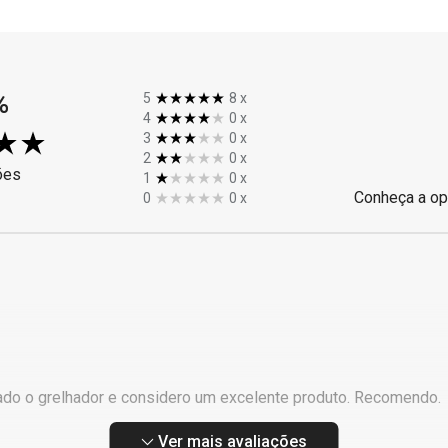
%
5
8
x
4
0
x
3
0
x
2
0
x
ões
1
0
x
Conheça a op
0
0
x
ado o grelhador e considero um excelente produto. Recomendo.
Ver mais avaliações