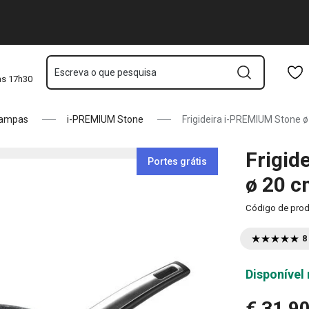
Saltar para o conteúdo principal
Saltar para a navegação
Saltar para a pesquisa
Escreva o que pesquisa
às 17h30
 tampas
i-PREMIUM Stone
Frigideira i-PREMIUM Stone 
Frigid
Portes grátis
ø 20 
Código de pro
8
Disponível 
€ 31,9