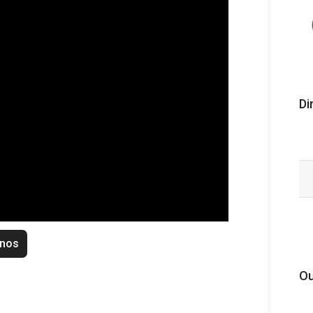
Di
enos
Ou