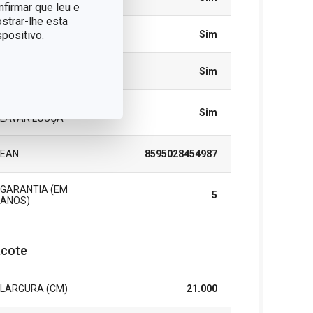
nfirmar que leu e
strar-lhe esta
positivo.
ELÉCTRICO
Sim
PFOA FREE
Sim
MÁQUINA DE
Sim
LAVAR LOUÇA
EAN
8595028454987
GARANTIA (EM
5
ANOS)
cote
LARGURA (CM)
21.000