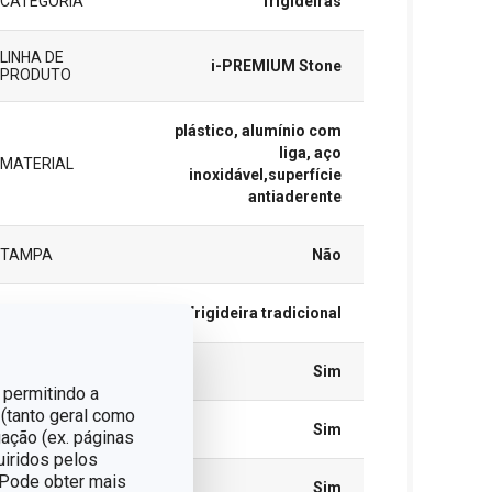
CATEGORIA
frigideiras
LINHA DE
i-PREMIUM Stone
PRODUTO
plástico, alumínio com
liga, aço
MATERIAL
inoxidável,superfície
antiaderente
TAMPA
Não
TIPO
Frigideira tradicional
INDUÇÃO
Sim
 permitindo a
 (tanto geral como
GÁS
Sim
ação (ex. páginas
uiridos pelos
. Pode obter mais
VITROCERÂMICO
Sim