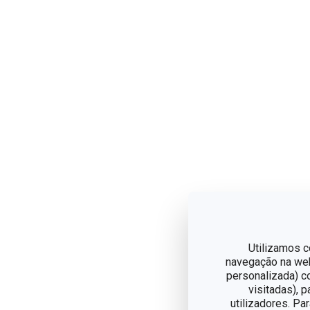
Utilizamos c
navegação na web,
personalizada) c
visitadas), 
utilizadores. Pa