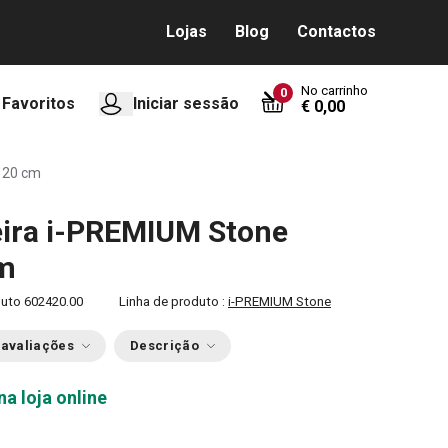
Lojas
Blog
Contactos
No carrinho
0
Favoritos
Iniciar sessão
€ 0,00
ø 20 cm
eira i-PREMIUM Stone
cm
duto
602420.00
Linha de produto :
i-PREMIUM Stone
 avaliações
Descrição
na loja online
0