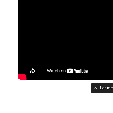
Ler m