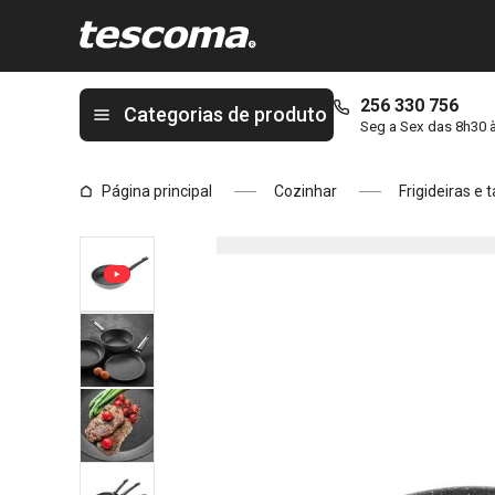
Está na página Frigideira i-PREMIUM Stone ø 20 cm
256 330 756
Categorias de produto
Seg a Sex das 8h30 
Página principal
Cozinhar
Frigideiras e