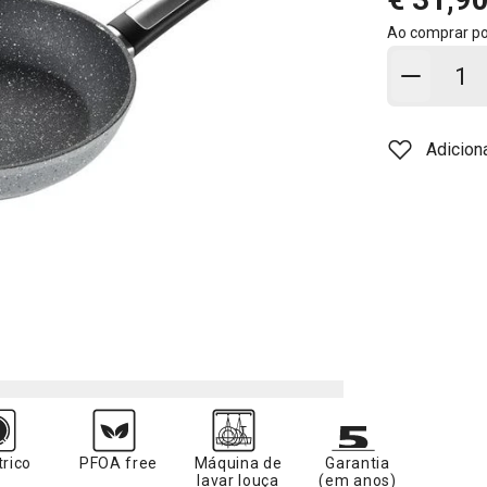
Ao comprar p
Adicion
Adicion
trico
PFOA free
Máquina de
Garantia
lavar louça
(em anos)