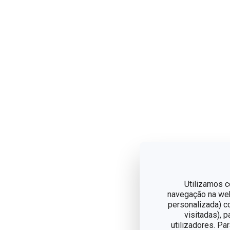
Utilizamos c
navegação na web,
personalizada) c
visitadas), 
utilizadores. Pa