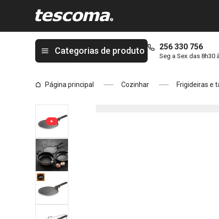
Está na página Frigideira p/ crepes BRAVA ø 26 cm
256 330 756
Categorias de produto
Seg a Sex das 8h30 
Página principal
Cozinhar
Frigideiras e