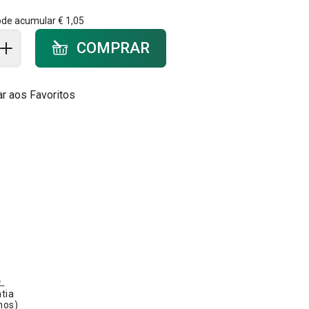
ode acumular
€ 1,05
ar ao carrinho - quantidade
COMPRAR
ar aos Favoritos
tia
nos)