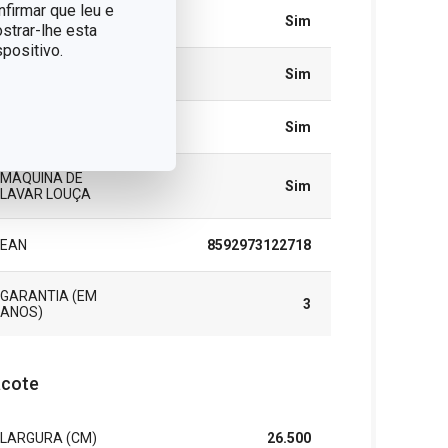
nfirmar que leu e
ELÉCTRICO
Sim
strar-lhe esta
positivo.
PFOA FREE
Sim
NICKEL FREE
Sim
MÁQUINA DE
Sim
LAVAR LOUÇA
EAN
8592973122718
GARANTIA (EM
3
ANOS)
cote
LARGURA (CM)
26.500