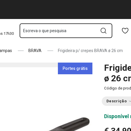
Saltar para o conteúdo principal
Saltar para a navegação
Saltar para a pesquisa
Escreva o que pesquisa
às 17h30
 tampas
BRAVA
Frigideira p/ crepes BRAVA ø 26 cm
Frigid
Portes grátis
ø 26 
Código de pro
Descrição
Disponível 
€ 34,9