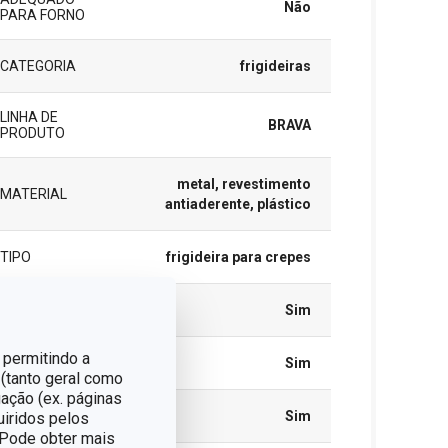
Não
PARA FORNO
CATEGORIA
frigideiras
LINHA DE
BRAVA
PRODUTO
metal, revestimento
MATERIAL
antiaderente, plástico
TIPO
frigideira para crepes
INDUÇÃO
Sim
 permitindo a
GÁS
Sim
 (tanto geral como
ação (ex. páginas
VITROCERÂMICO
Sim
uiridos pelos
. Pode obter mais