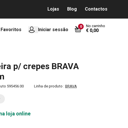
Lojas
Blog
Contactos
No carrinho
0
Favoritos
Iniciar sessão
€ 0,00
eira p/ crepes BRAVA
cm
duto
595456.00
Linha de produto :
BRAVA
na loja online
0