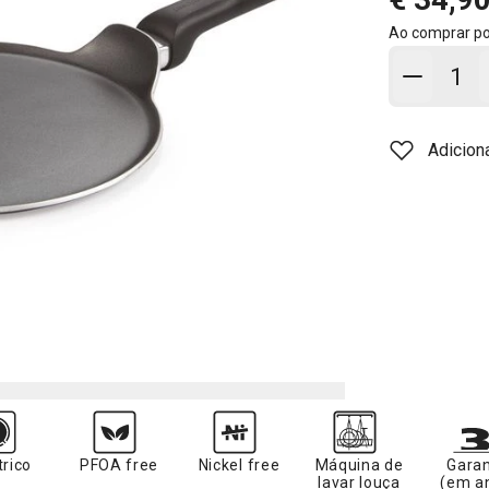
Ao comprar p
Adicion
Adicion
trico
PFOA free
Nickel free
Máquina de
Garan
lavar louça
(em a