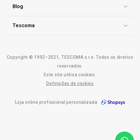
Termos e Condições
Blog
Novidade
Portes grátis
Portes grátis
Livro de Reclamações
TESCOMA Club
Frigideira quadrada SteelCRAFT
Frigideira Steel
Notícias
Tescoma
30 x 30 cm
Perguntas Frequentes
Receitas
Sobre nós
Truques e Dicas
€ 89,90
€ 51,90
Serviço Pós-Venda
Copyright © 1992–2021, TESCOMA s.r.o. Todos os direitos
Disponível na loja online
Disponível na loja o
Profissionais
reservados.
COMPRAR
COMPRAR
Este site utiliza cookies.
Contactos
Definições de cookies
-10% Novos Subscritores
Loja online profissional personalizada
Todos os produtos da linha SteelCRAFT