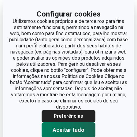
Aluminio, aço
MATERIAL
inoxidável
Configurar cookies
Utilizamos cookies próprios e de terceiros para fins
TAMPA
Não
estritamente funcionais, permitindo a navegação na
web, bem como para fins estatísticos, para lhe mostrar
publicidade (tanto geral como personalizada) com base
TIPO
Frigideira tradicional
num perfil elaborado a partir dos seus hábitos de
navegação (ex. páginas visitadas), para otimizar a web
e poder avaliar as opiniões dos produtos adquiridos
CORES
Metalizado
pelos utilizadores. Para gerir ou desativar esses
cookies, clique no botão "configurar". Pode obter mais
INDUÇÃO
Sim
informações na nossa Política de Cookies Clique no
botão "Aceitar tudo" para confirmar que leu e aceitou as
informações apresentadas. Depois de aceitar, não
GÁS
Sim
voltaremos a mostrar-lhe esta mensagem por um ano,
exceto no caso se eliminar os cookies do seu
dispositivo.
VITROCERÂMICO
Sim
Preferências
ELÉCTRICO
Sim
Aceitar tudo