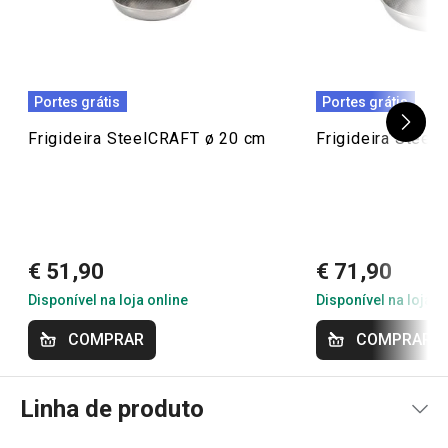
Conheça a opinião dos nossos clientes.
28/6/2022 19:22
Portes grátis
Portes grátis
Anonym
Frigideira SteelCRAFT ø 20 cm
Frigideira Steel
€ 51,90
€ 71,90
Disponível na loja online
Disponível na loja o
COMPRAR
COMPRAR
Linha de produto