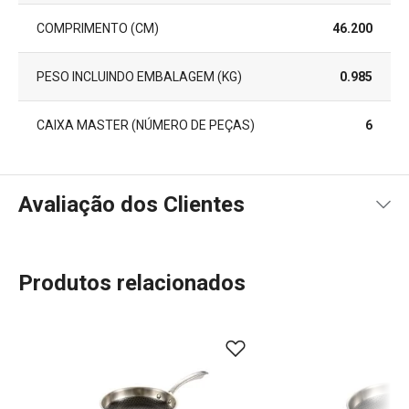
COMPRIMENTO (CM)
46.200
PESO INCLUINDO EMBALAGEM (KG)
0.985
CAIXA MASTER (NÚMERO DE PEÇAS)
6
Avaliação dos Clientes
Produtos relacionados
100
%
5
1
x
4
0
x
3
0
x
2
0
x
1 avaliações
1
0
x
0
0
x