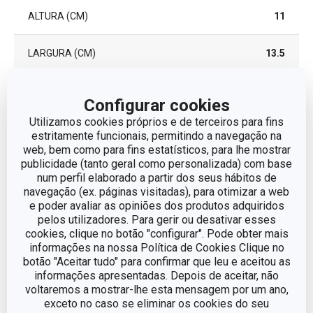
ALTURA (CM)
11
LARGURA (CM)
13.5
COMPRIMENTO (CM)
14.9
Configurar cookies
Utilizamos cookies próprios e de terceiros para fins
estritamente funcionais, permitindo a navegação na
Outros parâmetros
web, bem como para fins estatísticos, para lhe mostrar
publicidade (tanto geral como personalizada) com base
num perfil elaborado a partir dos seus hábitos de
CATEGORIA
utensílios de cozinha
navegação (ex. páginas visitadas), para otimizar a web
e poder avaliar as opiniões dos produtos adquiridos
LINHA DE PRODUTO
PRESTO
pelos utilizadores. Para gerir ou desativar esses
cookies, clique no botão "configurar". Pode obter mais
informações na nossa Política de Cookies Clique no
MATERIAL
plástico
botão "Aceitar tudo" para confirmar que leu e aceitou as
informações apresentadas. Depois de aceitar, não
voltaremos a mostrar-lhe esta mensagem por um ano,
TIPO
funil
exceto no caso se eliminar os cookies do seu