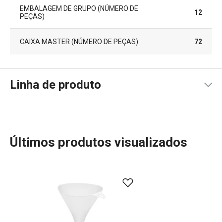
EMBALAGEM DE GRUPO (NÚMERO DE
12
PEÇAS)
CAIXA MASTER (NÚMERO DE PEÇAS)
72
Linha de produto
Últimos produtos visualizados
A linha PRESTO oferece utensílios de cozinha essenciais
e práticos para todos os cozinheiros. Com materiais de
alta qualidade e preços acessíveis, pode encontrar
descascadores, abridores, raladores, espátulas, pinças,
facas e muitos outros acessórios que tornam o seu