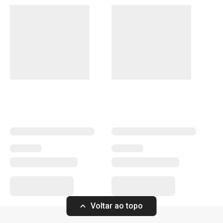
Conheça a opinião dos nossos clientes.
Mais Vendidos
10/3/2023 20:43
Anonym
Mesa
Mesa de Natal
Voltar ao topo