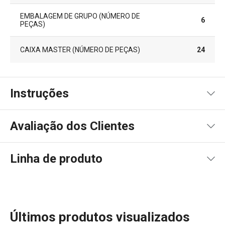
EMBALAGEM DE GRUPO (NÚMERO DE
6
PEÇAS)
CAIXA MASTER (NÚMERO DE PEÇAS)
24
Instruções
Instruções de utilização
Avaliação dos Clientes
Linha de produto
100
%
5
1
x
4
0
x
3
0
x
2
0
x
1 avaliações
Últimos produtos visualizados
1
0
x
0
0
x