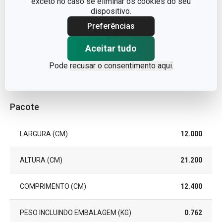
exceto no caso se eliminar os cookies do seu
dispositivo.
MÁQUINA DE LAVAR
Não
LOUÇA
Preferências
EAN
8595028422047
Aceitar tudo
Pode
recusar o consentimento aqui.
GARANTIA (EM ANOS)
5
Pacote
LARGURA (CM)
12.000
ALTURA (CM)
21.200
COMPRIMENTO (CM)
12.400
PESO INCLUINDO EMBALAGEM (KG)
0.762