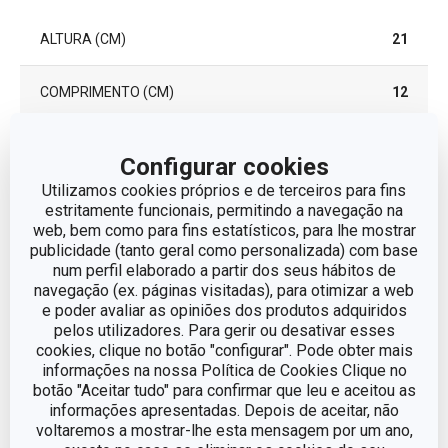
ALTURA (CM)
21
COMPRIMENTO (CM)
12
Configurar cookies
Outros parâmetros
Utilizamos cookies próprios e de terceiros para fins
estritamente funcionais, permitindo a navegação na
CATEGORIA
Condimentos
web, bem como para fins estatísticos, para lhe mostrar
publicidade (tanto geral como personalizada) com base
num perfil elaborado a partir dos seus hábitos de
LINHA DE PRODUTO
CLUB
navegação (ex. páginas visitadas), para otimizar a web
e poder avaliar as opiniões dos produtos adquiridos
plástico, aço inoxidável,
pelos utilizadores. Para gerir ou desativar esses
MATERIAL
vidro
cookies, clique no botão "configurar". Pode obter mais
informações na nossa Política de Cookies Clique no
botão "Aceitar tudo" para confirmar que leu e aceitou as
Conjuntos para
informações apresentadas. Depois de aceitar, não
TIPO
condimentos
voltaremos a mostrar-lhe esta mensagem por um ano,