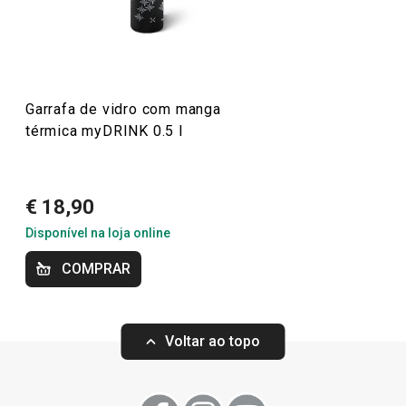
Mais Vendidos
Bebidas
Garrafa de vidro com manga
Especial Mundial: A Melhor Equipa para a sua
térmica myDRINK 0.5 l
Cozinha
Essenciais de Verão
€ 18,90
Disponível na loja online
OUTLET
COMPRAR
Voltar ao topo