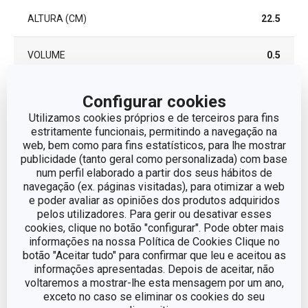
ALTURA (CM)
22.5
VOLUME
0.5
DIÂMETRO
7
Configurar cookies
Utilizamos cookies próprios e de terceiros para fins
estritamente funcionais, permitindo a navegação na
Outros parâmetros
web, bem como para fins estatísticos, para lhe mostrar
publicidade (tanto geral como personalizada) com base
num perfil elaborado a partir dos seus hábitos de
CATEGORIA
Viagem
navegação (ex. páginas visitadas), para otimizar a web
e poder avaliar as opiniões dos produtos adquiridos
pelos utilizadores. Para gerir ou desativar esses
LINHA DE
myDRINK
PRODUTO
cookies, clique no botão "configurar". Pode obter mais
informações na nossa Política de Cookies Clique no
botão "Aceitar tudo" para confirmar que leu e aceitou as
Silicone, aço inoxidável vidro
MATERIAL
informações apresentadas. Depois de aceitar, não
borosilicato
voltaremos a mostrar-lhe esta mensagem por um ano,
exceto no caso se eliminar os cookies do seu