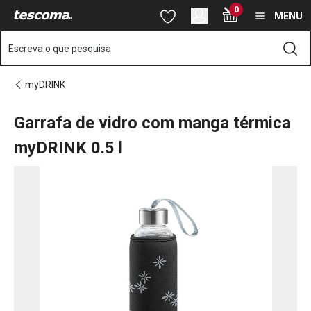
Está na página Garrafa de vidro com manga térmica myDRINK 0.5
0
Saltar para o conteúdo principal
Saltar para a navegação
Saltar para a pesquisa
MENU
Escreva o que pesquisa
myDRINK
Garrafa de vidro com manga térmica
myDRINK 0.5 l