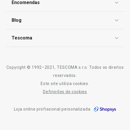
Encomendas
Centro de Arbitragem
Termos e Condições
Blog
Livro de Reclamações
TESCOMA Club
Notícias
Tescoma
Perguntas Frequentes
Utensílio p/ limpar decanter UNO
Termómetro de 
Receitas
VINO
Sobre nós
Truques e Dicas
Serviço Pós-Venda
Copyright © 1992–2021, TESCOMA s.r.o. Todos os direitos
€ 8,90
€ 6,90
Profissionais
reservados.
Disponível na loja online
Disponível na loja o
Este site utiliza cookies.
Contactos
Definições de cookies
COMPRAR
COMPRAR
-10% Novos Subscritores
Loja online profissional personalizada
Todos os produtos da linha UNO VINO