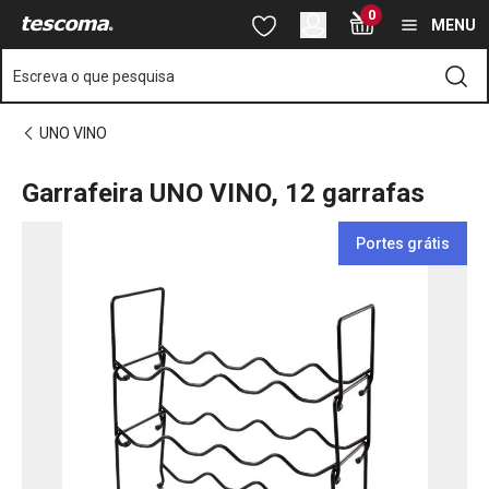
Está na página Garrafeira UNO VINO, 12 garrafas
0
Saltar para o conteúdo principal
Saltar para a navegação
Saltar para a pesquisa
MENU
Escreva o que pesquisa
UNO VINO
Garrafeira UNO VINO, 12 garrafas
Portes grátis