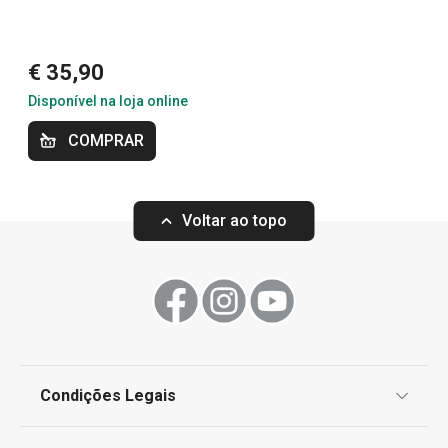
Mais Vendidos
€ 35,90
Bebidas
Disponível na loja online
COMPRAR
Utensílios de Cozinha Virais
Especial Dia do Pai
Voltar ao topo
Especial Mundial: A Melhor Equipa para a sua
Cozinha
Condições Legais
Proteção de informações pessoais