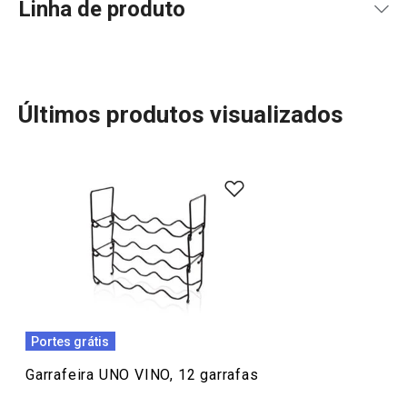
Linha de produto
Últimos produtos visualizados
A linha UNO VINO é a escolha perfeita para quem valoriza
a experiência do vinho. Oferecendo uma vasta gama de
acessórios, incluindo copos, decanters, saca-rolhas,
vertedores e arejadores de vinho, todos com um design
sofisticado e funcional. Além disso, encontra soluções
para guardar e conservar vinhos, como garrafeiras e
bombas de vácuo, mantendo a frescura do seu vinho por
mais tempo. Torne a sua adega ainda mais elegante e
Portes grátis
funcional com UNO VINO!
Garrafeira UNO VINO, 12 garrafas