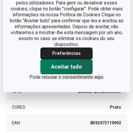
pelos utilizadores. Para gerir ou desativar esses
cookies, clique no botão "configurar". Pode obter mais
informações na nossa Política de Cookies Clique no
Outros parâmetros
botão "Aceitar tudo" para confirmar que leu e aceitou as
informações apresentadas. Depois de aceitar, não
voltaremos a mostrar-lhe esta mensagem por um ano,
CATEGORIA
Bar e Sommelier
exceto no caso se eliminar os cookies do seu
dispositivo.
LINHA DE
UNO VINO
Preferências
PRODUTO
Aceitar tudo
metal com tratamento de
MATERIAL
superfície
Pode
recusar o consentimento aqui.
TIPO
auxiliar de sommelier
CORES
Preto
EAN
8592973119992