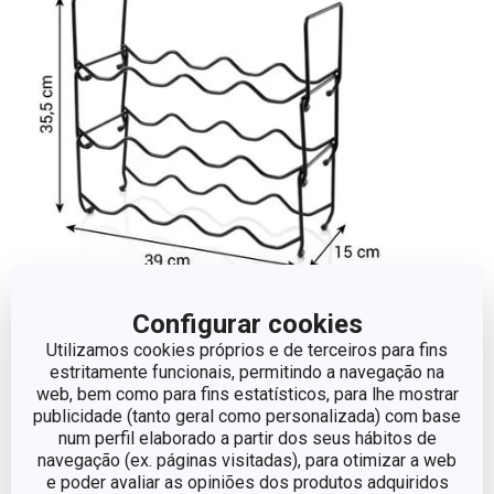
Dimensões
Configurar cookies
Utilizamos cookies próprios e de terceiros para fins
ALTURA (CM)
35.5
estritamente funcionais, permitindo a navegação na
web, bem como para fins estatísticos, para lhe mostrar
publicidade (tanto geral como personalizada) com base
LARGURA (CM)
15
num perfil elaborado a partir dos seus hábitos de
navegação (ex. páginas visitadas), para otimizar a web
e poder avaliar as opiniões dos produtos adquiridos
COMPRIMENTO (CM)
39