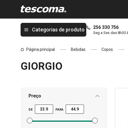
Está na página GIORGIO
256 330 756
Categorias de produto
Seg a Sex das 8h30 
Página principal
Bebidas
Copos
GIORGIO
Preço
DE
PARA
Definir filtro de preço mínimo
Definir filtro de preço máximo