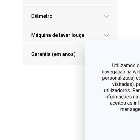
Diâmetro
Máquina de lavar louça
Garantia (em anos)
Utilizamos c
navegação na web,
personalizada) c
visitadas), 
Po
utilizadores. Pa
informações na n
Co
aceitou as in
40
mensagem
€ 
Dis