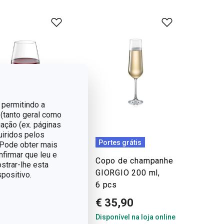
 permitindo a
 (tanto geral como
ação (ex. páginas
uiridos pelos
tes grátis
Portes grátis
. Pode obter mais
nfirmar que leu e
o vinho tinto
Copo de champanhe
strar-lhe esta
RGIO 570 ml,
GIORGIO 200 ml,
positivo.
cs
6 pcs
44,90
€ 35,90
onível na loja online
Disponível na loja online