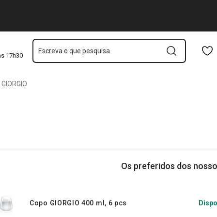
Saltar para o conteúdo principal
Saltar para a navegação
Saltar para a pesquisa
Escreva o que pesquisa
às 17h30
GIORGIO
Os preferidos dos nosso
Copo GIORGIO 400 ml, 6 pcs
Dispo