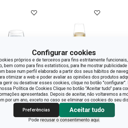
Configurar cookies
ookies próprios e de terceiros para fins estritamente funcionais,
 bem como para fins estatísticos, para lhe mostrar publicidade
om base num perfil elaborado a partir dos seus hábitos de naveg
para otimizar a web e poder avaliar as opiniões dos produtos adq
rtes grátis
Portes grátis
Por
ra gerir ou desativar esses cookies, clique no botão "configurar"
ossa Política de Cookies Clique no botão "Aceitar tudo" para co
po GIORGIO
Copo vinho branco
Cop
formações apresentadas. Depois de aceitar, não voltaremos a mo
0 ml, 6 pcs
GIORGIO 350 ml,
GIO
 por um ano, exceto no caso se eliminar os cookies do seu dis
6 pcs
6 p
Aceitar tudo
Preferências
33,90
€ 38,90
€ 
Pode
recusar o consentimento aqui.
ponível na loja online
Disponível na loja online
Disp