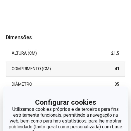
Dimensões
ALTURA (CM)
21.5
COMPRIMENTO (CM)
41
DIÂMETRO
35
Configurar cookies
Outros parâmetros
Utilizamos cookies próprios e de terceiros para fins
estritamente funcionais, permitindo a navegação na
web, bem como para fins estatísticos, para lhe mostrar
CATEGORIA
Grelhar
publicidade (tanto geral como personalizada) com base