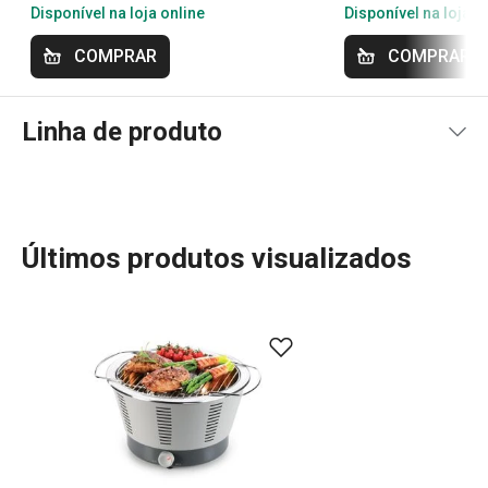
Disponível na loja online
Disponível na loja o
COMPRAR
COMPRAR
Linha de produto
Últimos produtos visualizados
A linha Party Time é ideal para quem gosta de grelhar e
fazer refeições ao ar livre. O produto principal é o
grelhador Power Grill Party Time, acompanhado de
diversos acessórios. Também inclui utensílios
descartáveis compostáveis, pertencentes à linha
ecoCARE, que são ecológicos e amigos do ambiente,
oferecendo soluções sustentáveis para as suas festas e