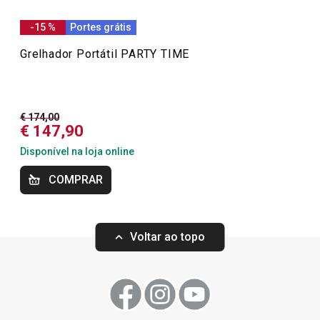
momentos de lazer.
-15 %
Portes grátis
Grelhador Portátil PARTY TIME
Especial Dia do Pai
€ 174,00
Especial Churrasco
€ 147,90
Disponível na loja online
Mais Vendidos
COMPRAR
Mesa
Voltar ao topo
Especial Mundial: A Melhor Equipa para a sua
Cozinha