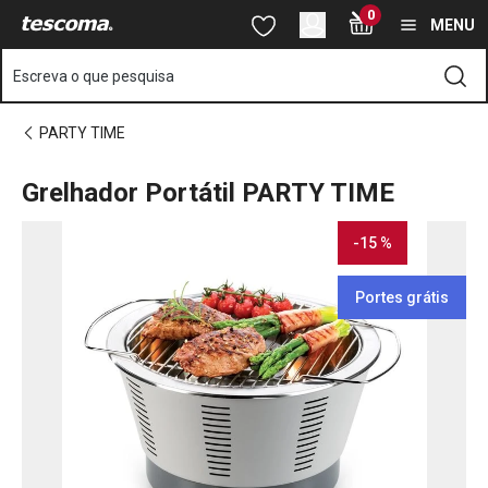
Está na página ✓Grelhador Portátil PARTY TIME
0
Saltar para o conteúdo principal
Saltar para a navegação
Saltar para a pesquisa
MENU
Escreva o que pesquisa
PARTY TIME
Grelhador Portátil PARTY TIME
-15 %
Portes grátis