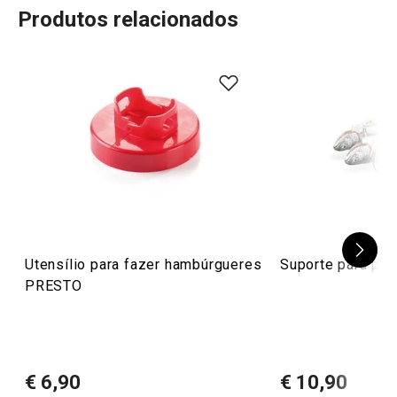
Produtos relacionados
75
%
5
3
x
4
0
x
3
0
x
2
0
x
4 avaliações
1
0
x
0
1
x
Conheça a opinião dos nossos clientes.
31/5/2021 11:48
Anonym
Utensílio para fazer hambúrgueres
Suporte para pe
PRESTO
31/5/2021 11:47
Anonym
€ 6,90
€ 10,90