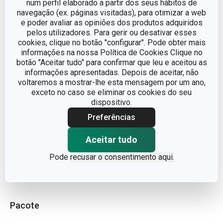
num perfil elaborado a partir dos seus hábitos de
LINHA DE PRODUTO
PARTY TIME
navegação (ex. páginas visitadas), para otimizar a web
e poder avaliar as opiniões dos produtos adquiridos
pelos utilizadores. Para gerir ou desativar esses
MATERIAL
Metal, aço inoxidável
cookies, clique no botão "configurar". Pode obter mais
informações na nossa Política de Cookies Clique no
botão "Aceitar tudo" para confirmar que leu e aceitou as
TIPO
Grelha
informações apresentadas. Depois de aceitar, não
voltaremos a mostrar-lhe esta mensagem por um ano,
CORES
Cinzento
exceto no caso se eliminar os cookies do seu
dispositivo.
MÁQUINA DE LAVAR LOUÇA
Não
Preferências
Aceitar tudo
EAN
8595028484090
Pode
recusar o consentimento aqui.
GARANTIA (EM ANOS)
3
Pacote