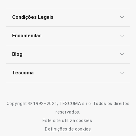
€ 5,90
Condições Legais
Disponível na loja online
Proteção de informações pessoais
Encomendas
COMPRAR
Centro de Arbitragem
Termos e Condições
Blog
Livro de Reclamações
TESCOMA Club
Notícias
Tescoma
Perguntas Frequentes
Receitas
Sobre nós
Truques e Dicas
Serviço Pós-Venda
Copyright © 1992–2021, TESCOMA s.r.o. Todos os direitos
Profissionais
reservados.
Este site utiliza cookies.
Contactos
Definições de cookies