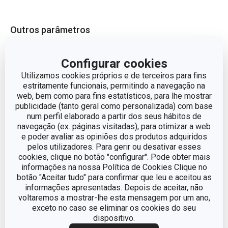
Outros parâmetros
individuais,
Configurar cookies
CATEGORIA
guardanapos
Utilizamos cookies próprios e de terceiros para fins
estritamente funcionais, permitindo a navegação na
LINHA DE PRODUTO
PURITY FLAIR
web, bem como para fins estatísticos, para lhe mostrar
publicidade (tanto geral como personalizada) com base
num perfil elaborado a partir dos seus hábitos de
MATERIAL
plástico com nanoCARE
navegação (ex. páginas visitadas), para otimizar a web
e poder avaliar as opiniões dos produtos adquiridos
pelos utilizadores. Para gerir ou desativar esses
TIPO
base individual
cookies, clique no botão "configurar". Pode obter mais
informações na nossa Política de Cookies Clique no
MÁQUINA DE LAVAR
botão "Aceitar tudo" para confirmar que leu e aceitou as
Não
LOUÇA
informações apresentadas. Depois de aceitar, não
voltaremos a mostrar-lhe esta mensagem por um ano,
exceto no caso se eliminar os cookies do seu
EAN
8595028487480
dispositivo.