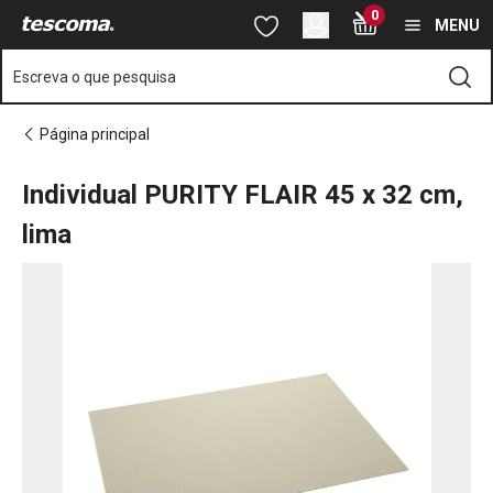
Está na página Individual PURITY FLAIR 45x32 cm, lima
0
Saltar para o conteúdo principal
Saltar para a navegação
Saltar para a pesquisa
MENU
Escreva o que pesquisa
Página principal
Individual PURITY FLAIR 45 x 32 cm,
lima