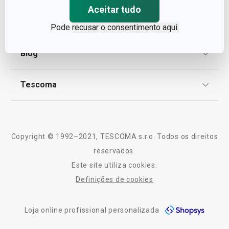
Aceitar tudo
Proteção de informações pessoais
Encomendas
Pode
recusar o consentimento aqui.
Centro de Arbitragem
Termos e Condições
Blog
Livro de Reclamações
TESCOMA Club
Notícias
Tescoma
Perguntas Frequentes
Receitas
Sobre nós
Truques e Dicas
Serviço Pós-Venda
Copyright © 1992–2021, TESCOMA s.r.o. Todos os direitos
Profissionais
reservados.
Este site utiliza cookies.
Contactos
Definições de cookies
-10% Novos Subscritores
Loja online profissional personalizada