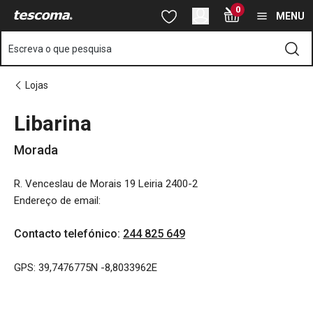
Está na página Libarina
0
Saltar para o conteúdo principal
Saltar para a navegação
Saltar para a pesquisa
MENU
Escreva o que pesquisa
Lojas
Libarina
Morada
R. Venceslau de Morais 19 Leiria 2400-2
Endereço de email
:
Contacto telefónico
:
244 825 649
GPS: 39,7476775N -8,8033962E