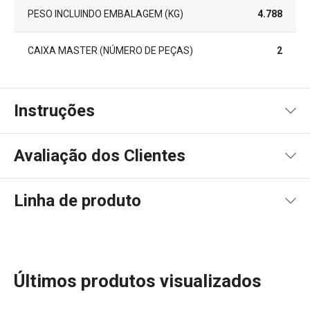
PESO INCLUINDO EMBALAGEM (KG)
4.788
CAIXA MASTER (NÚMERO DE PEÇAS)
2
Instruções
Instruções de utilização
Avaliação dos Clientes
Linha de produto
100
%
5
1
x
4
0
x
3
0
x
2
0
x
1 avaliações
Últimos produtos visualizados
1
0
x
0
0
x