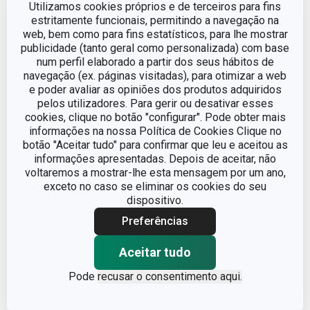
Utilizamos cookies próprios e de terceiros para fins
estritamente funcionais, permitindo a navegação na
Outros parâmetros
web, bem como para fins estatísticos, para lhe mostrar
publicidade (tanto geral como personalizada) com base
num perfil elaborado a partir dos seus hábitos de
CATEGORIA
eletrodomésticos
navegação (ex. páginas visitadas), para otimizar a web
e poder avaliar as opiniões dos produtos adquiridos
ENTRADA DE
pelos utilizadores. Para gerir ou desativar esses
1800
ALIMENTAÇÃO (W)
cookies, clique no botão "configurar". Pode obter mais
informações na nossa Política de Cookies Clique no
botão "Aceitar tudo" para confirmar que leu e aceitou as
LINHA DE PRODUTO
PRESIDENT
informações apresentadas. Depois de aceitar, não
voltaremos a mostrar-lhe esta mensagem por um ano,
plástico, aço
exceto no caso se eliminar os cookies do seu
MATERIAL
inoxidável, vidro
dispositivo.
Preferências
TIPO
misturador
Aceitar tudo
TIPO DE FONTE DE
Pode
recusar o consentimento aqui.
da rede elétrica
ALIMENTAÇÃO