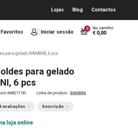
Lojas
Blog
Contactos
No carrinho
0
Favoritos
Iniciar sessão
€ 0,00
es para gelado BAMBINI, 6 pcs
oldes para gelado
I, 6 pcs
duto
668217.00
Linha de produto :
BAMBINI
8 avaliações
Descrição
na loja online