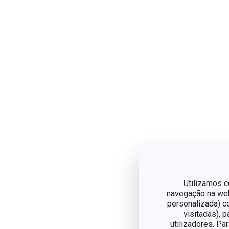
Utilizamos c
navegação na web,
personalizada) c
visitadas), 
utilizadores. Pa