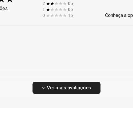
2
0
x
ções
1
0
x
Conheça a op
0
1
x
Ver mais avaliações