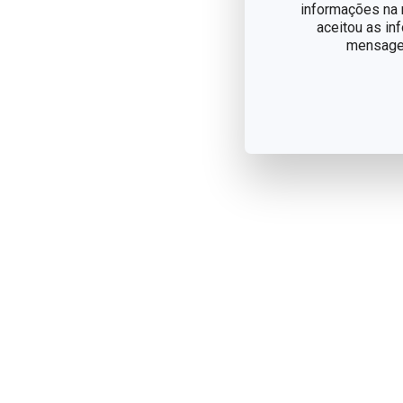
informações na n
aceitou as in
mensagem