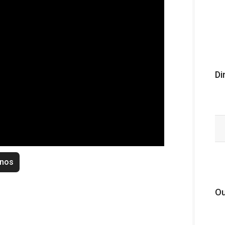
Di
enos
Ou