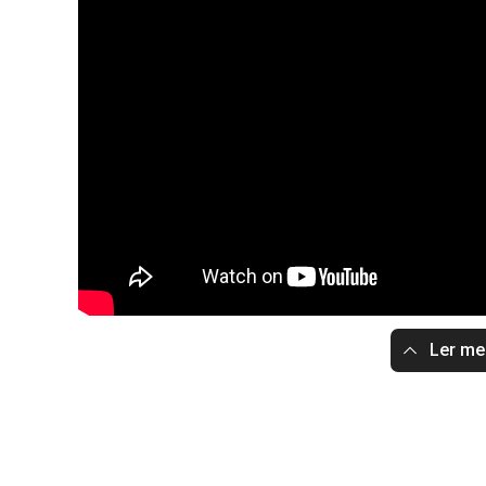
Ler m