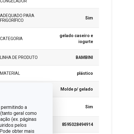
CONGELADOR
ADEQUADO PARA
Sim
FRIGORÍFICO
gelado caseiro e
CATEGORIA
iogurte
LINHA DE PRODUTO
BAMBINI
MATERIAL
plástico
TIPO
Molde p/ gelado
MÁQUINA DE LAVAR
 permitindo a
Sim
LOUÇA
 (tanto geral como
ação (ex. páginas
EAN
8595028494914
uiridos pelos
. Pode obter mais