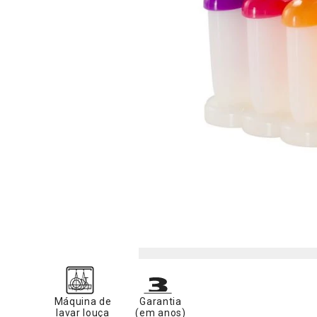
Máquina de
Garantia
lavar louça
(em anos)