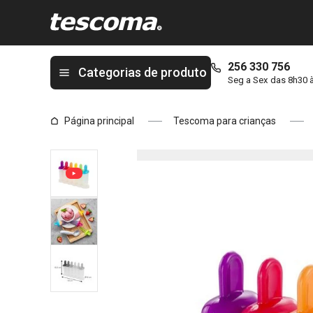
Está na página Mini moldes para gelado BAMBINI, 6 pcs
256 330 756
Categorias de produto
Seg a Sex das 8h30 
Página principal
Tescoma para crianças