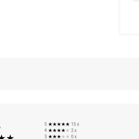
%
5
15
x
4
2
x
3
0
x