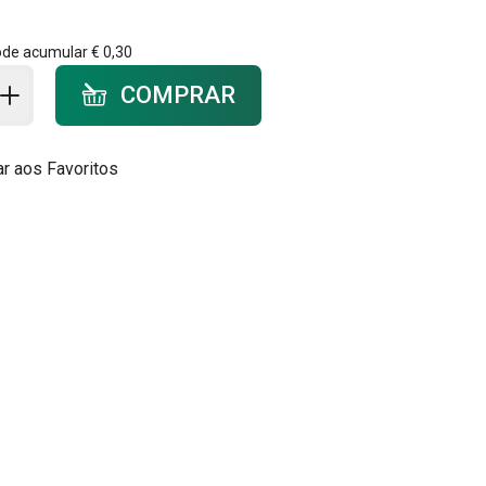
ode acumular
€ 0,30
ar ao carrinho - quantidade
COMPRAR
ar aos Favoritos