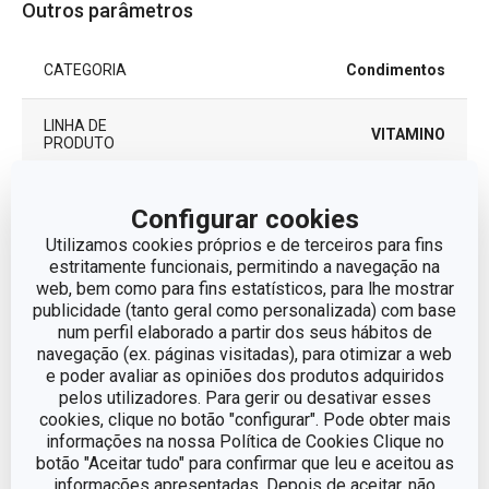
Outros parâmetros
CATEGORIA
Condimentos
LINHA DE
VITAMINO
PRODUTO
plástico, aço inoxidável,
MATERIAL
Configurar cookies
moagem cerâmica
Utilizamos cookies próprios e de terceiros para fins
estritamente funcionais, permitindo a navegação na
TIPO
moinho de especiarias
web, bem como para fins estatísticos, para lhe mostrar
publicidade (tanto geral como personalizada) com base
num perfil elaborado a partir dos seus hábitos de
CORES
Preto
navegação (ex. páginas visitadas), para otimizar a web
e poder avaliar as opiniões dos produtos adquiridos
MÁQUINA DE
pelos utilizadores. Para gerir ou desativar esses
Não
LAVAR LOUÇA
cookies, clique no botão "configurar". Pode obter mais
informações na nossa Política de Cookies Clique no
botão "Aceitar tudo" para confirmar que leu e aceitou as
EAN
8595028405378
informações apresentadas. Depois de aceitar, não