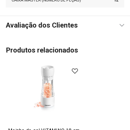
Avaliação dos Clientes
Produtos relacionados
100
%
5
2
x
4
0
x
3
0
x
2
0
x
2 avaliações
1
0
x
0
0
x
Conheça a opinião dos nossos clientes.
3/5/2022 18:44
Anonym