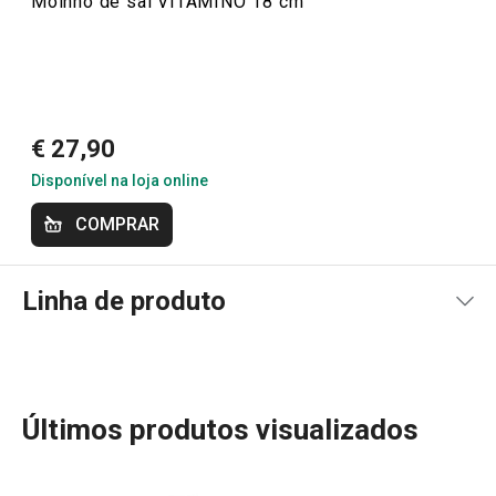
Moinho de sal VITAMINO 18 cm
Bom produto. Compra fácil e rápida entrega, obrigado.
25/3/2021 19:52
Anonym
€ 27,90
Disponível na loja online
COMPRAR
Linha de produto
Últimos produtos visualizados
A linha VITAMINO oferece uma ampla gama de utensílios