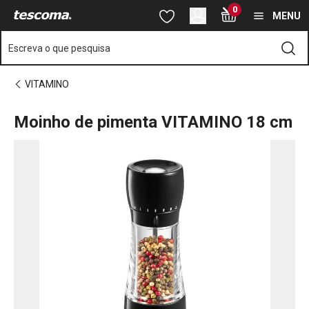
Está na página Moinho de pimenta VITAMINO 18 cm
0
Saltar para o conteúdo principal
Saltar para a navegação
Saltar para a pesquisa
MENU
Escreva o que pesquisa
VITAMINO
Moinho de pimenta VITAMINO 18 cm