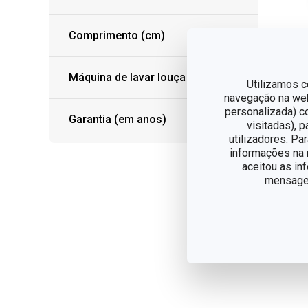
Comprimento (cm)
Máquina de lavar louça
Utilizamos c
navegação na web,
Táb
personalizada) c
co
Garantia (em anos)
visitadas), 
28
utilizadores. Pa
informações na n
€ 
aceitou as in
mensagem
Dis