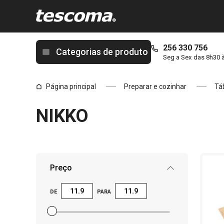
Está na página NIKKO
256 330 756
Categorias de produto
Seg a Sex das 8h30 
Página principal
Preparar e cozinhar
Tá
NIKKO
Preço
DE
PARA
Definir filtro de preço mínimo
Definir filtro de preço máximo