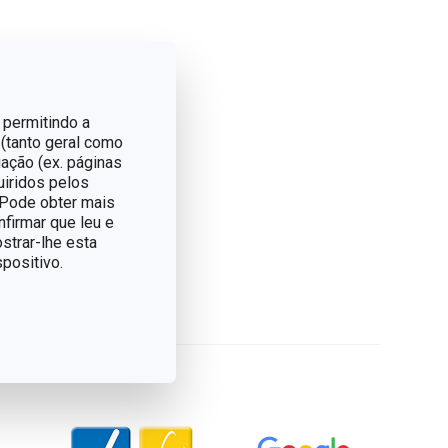
 permitindo a
 (tanto geral como
ação (ex. páginas
uiridos pelos
. Pode obter mais
nfirmar que leu e
strar-lhe esta
positivo.