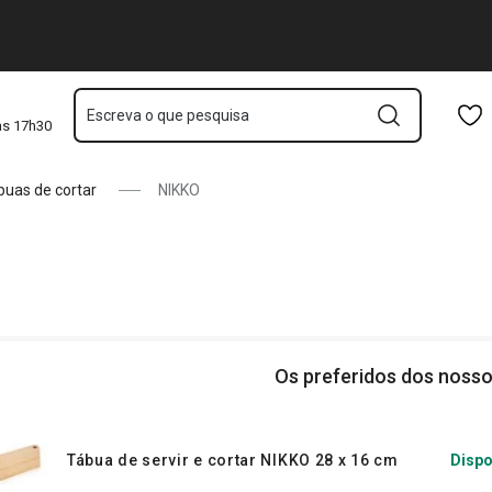
Saltar para o conteúdo principal
Saltar para a navegação
Saltar para a pesquisa
Escreva o que pesquisa
às 17h30
buas de cortar
NIKKO
Os preferidos dos nosso
Tábua de servir e cortar NIKKO 28 x 16 cm
Dispo