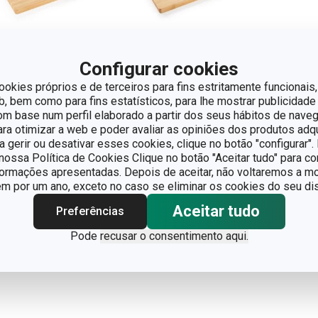
Configurar cookies
ookies próprios e de terceiros para fins estritamente funcionais,
 bem como para fins estatísticos, para lhe mostrar publicidade
ua de servir e
Tábua de servir e
om base num perfil elaborado a partir dos seus hábitos de naveg
rtar NIKKO
cortar NIKKO
para otimizar a web e poder avaliar as opiniões dos produtos adq
 x 16 cm
34 x 12 cm
ra gerir ou desativar esses cookies, clique no botão "configurar"
ossa Política de Cookies Clique no botão "Aceitar tudo" para co
11,90
€ 11,90
formações apresentadas. Depois de aceitar, não voltaremos a mo
 por um ano, exceto no caso se eliminar os cookies do seu dis
ponível na loja online
Disponível na loja online
Aceitar tudo
Preferências
COMPRAR
COMPRAR
Pode
recusar o consentimento aqui.