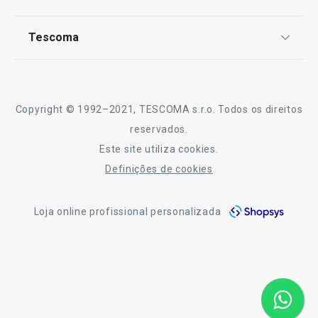
TESCOMA Club
Notícias
Tescoma
Perguntas Frequentes
Receitas
Sobre nós
Truques e Dicas
Serviço Pós-Venda
Copyright © 1992–2021, TESCOMA s.r.o. Todos os direitos
Profissionais
reservados.
Este site utiliza cookies.
Contactos
Definições de cookies
-10% Novos Subscritores
Loja online profissional personalizada