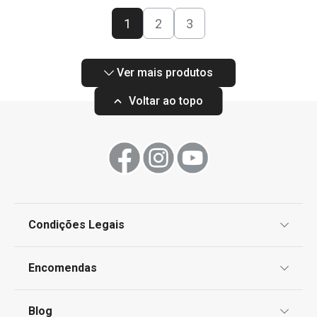
1
2
3
Ver mais produtos
Voltar ao topo
Condições Legais
Proteção de informações pessoais
Encomendas
Centro de Arbitragem
Termos e Condições
Blog
Livro de Reclamações