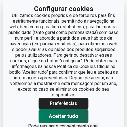
Configurar cookies
Utilizamos cookies próprios e de terceiros para fins
estritamente funcionais, permitindo a navegação na
web, bem como para fins estatísticos, para lhe mostrar
publicidade (tanto geral como personalizada) com base
num perfil elaborado a partir dos seus hábitos de
Novidade
Novidade
navegação (ex. páginas visitadas), para otimizar a web
e poder avaliar as opiniões dos produtos adquiridos
Ralador com pega
Espátula com ponta em
pelos utilizadores. Para gerir ou desativar esses
removível GrandCHEF,
silicone GrandCHEF
cookies, clique no botão "configurar". Pode obter mais
quatro faces
informações na nossa Política de Cookies Clique no
botão "Aceitar tudo" para confirmar que leu e aceitou as
€ 7,90
€ 13,90
informações apresentadas. Depois de aceitar, não
Disponível na loja online
Disponível na loja online
voltaremos a mostrar-lhe esta mensagem por um ano,
exceto no caso se eliminar os cookies do seu
COMPRAR
COMPRAR
dispositivo.
Preferências
Aceitar tudo
Pode
recusar o consentimento aqui.