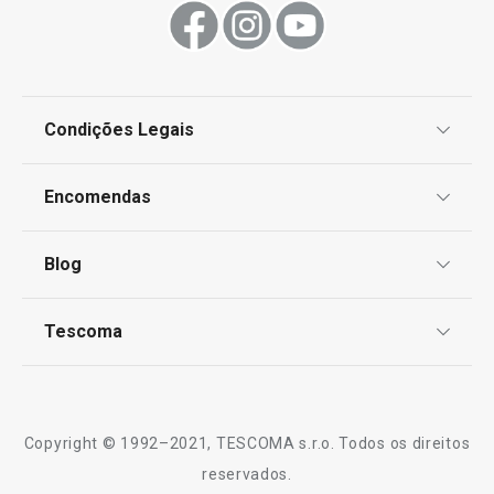
Condições Legais
Proteção de informações pessoais
Encomendas
Centro de Arbitragem
Termos e Condições
Blog
Livro de Reclamações
TESCOMA Club
Notícias
Tescoma
Perguntas Frequentes
Receitas
Sobre nós
Truques e Dicas
Serviço Pós-Venda
Copyright © 1992–2021, TESCOMA s.r.o. Todos os direitos
Profissionais
reservados.