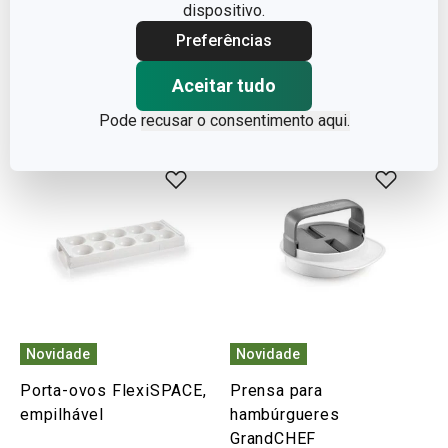
€ 29,95
€ 3,90
dispositivo.
Disponível na loja online
Disponível na loja online
Preferências
COMPRAR
COMPRAR
Aceitar tudo
Pode
recusar o consentimento aqui.
Novidade
Novidade
Porta-ovos FlexiSPACE,
Prensa para
empilhável
hambúrgueres
GrandCHEF