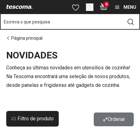
Está na página Novidades em utensílios e acessórios de cozinh
0
Saltar para o conteúdo principal
Saltar para a navegação
Saltar para a pesquisa
MENU
Escreva o que pesquisa
Página principal
NOVIDADES
o
o
Conheça as últimas novidades em utensílios de cozinha!
Na Tescoma encontrará uma seleção de novos produtos,
desde panelas e frigideiras até gadgets de cozinha.
Filtro de produto
Ordenar