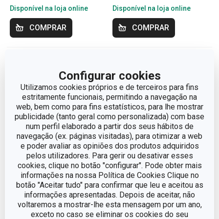
Disponível na loja online
Disponível na loja online
COMPRAR
COMPRAR
Configurar cookies
Utilizamos cookies próprios e de terceiros para fins
estritamente funcionais, permitindo a navegação na
web, bem como para fins estatísticos, para lhe mostrar
publicidade (tanto geral como personalizada) com base
num perfil elaborado a partir dos seus hábitos de
navegação (ex. páginas visitadas), para otimizar a web
e poder avaliar as opiniões dos produtos adquiridos
pelos utilizadores. Para gerir ou desativar esses
-14 %
Novidade
Novidade
cookies, clique no botão "configurar". Pode obter mais
informações na nossa Política de Cookies Clique no
Forma cerâmica para
Mini molas para sacos
botão "Aceitar tudo" para confirmar que leu e aceitou as
baguetes DELÍCIA
PRESTO, 6 peças
informações apresentadas. Depois de aceitar, não
voltaremos a mostrar-lhe esta mensagem por um ano,
€ 34,90
exceto no caso se eliminar os cookies do seu