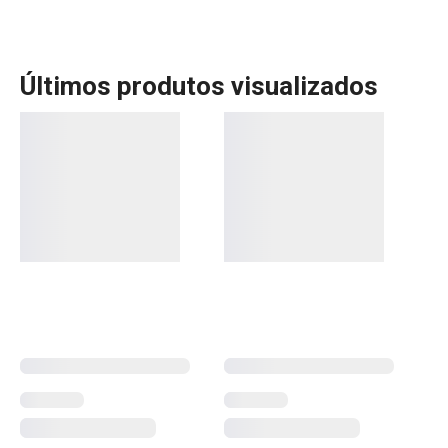
Últimos produtos visualizados
A linha Fancy Home da Tescoma oferece uma gama de
produtos perfeitos para criar ambientes acolhedores e
cheios de personalidade. Com velas aromáticas,
difusores e ambientadores, pode transformar a sua casa
num espaço de bem-estar, repleto de fragrâncias
agradáveis. Esses produtos são ideais para criar uma
atmosfera relaxante e sofisticada. Descubra as opções
que trarão ainda mais conforto e charme ao seu lar.
Mais Vendidos