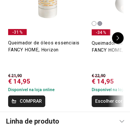
Conheça a opinião dos nossos clientes.
19/3/2019 16:34
-31 %
-34 %
Anonym
Queimador de óleos essenciais
Queimador de ól
FANCY HOME, Horizon
FANCY HOME, St
€ 21,90
€ 22,90
€ 14,95
€ 14,95
Disponível na loja online
Disponível na loja o
COMPRAR
Escolher cor
Linha de produto