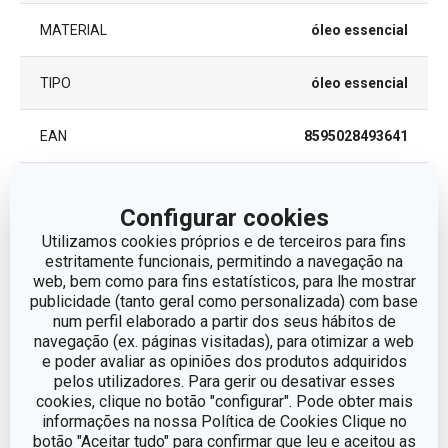
MATERIAL
óleo essencial
TIPO
óleo essencial
EAN
8595028493641
GARANTIA (EM ANOS)
2
Configurar cookies
Utilizamos cookies próprios e de terceiros para fins
Pacote
estritamente funcionais, permitindo a navegação na
web, bem como para fins estatísticos, para lhe mostrar
publicidade (tanto geral como personalizada) com base
LARGURA (CM)
6.500
num perfil elaborado a partir dos seus hábitos de
navegação (ex. páginas visitadas), para otimizar a web
e poder avaliar as opiniões dos produtos adquiridos
ALTURA (CM)
13.000
pelos utilizadores. Para gerir ou desativar esses
cookies, clique no botão "configurar". Pode obter mais
informações na nossa Política de Cookies Clique no
COMPRIMENTO (CM)
8.500
botão "Aceitar tudo" para confirmar que leu e aceitou as