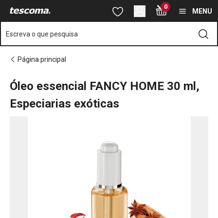
Está na página Óleo essencial FANCY HOME 30 ml, Especiarias 
0
Saltar para o conteúdo principal
Saltar para a navegação
Saltar para a pesquisa
MENU
Escreva o que pesquisa
Página principal
Óleo essencial FANCY HOME 30 ml,
Especiarias exóticas