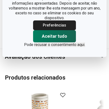
informações apresentadas. Depois de aceitar, não
PESO INCLUINDO EMBALAGEM (KG)
0.138
voltaremos a mostrar-lhe esta mensagem por um ano,
exceto no caso se eliminar os cookies do seu
dispositivo.
EMBALAGEM DE GRUPO (NÚMERO DE
12
PEÇAS)
Preferências
CAIXA MASTER (NÚMERO DE PEÇAS)
Aceitar tudo
48
Pode
recusar o consentimento aqui.
Avaliação dos Clientes
Produtos relacionados
100
%
5
1
x
4
0
x
3
0
x
2
0
x
1 avaliações
1
0
x
0
0
x