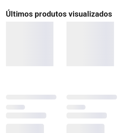
Últimos produtos visualizados
A linha Fancy Home da Tescoma oferece uma gama de
produtos perfeitos para criar ambientes acolhedores e
cheios de personalidade. Com velas aromáticas,
difusores e ambientadores, pode transformar a sua casa
num espaço de bem-estar, repleto de fragrâncias
agradáveis. Esses produtos são ideais para criar uma
atmosfera relaxante e sofisticada. Descubra as opções
que trarão ainda mais conforto e charme ao seu lar.
Mais Vendidos
Organização e limpeza da cozinha