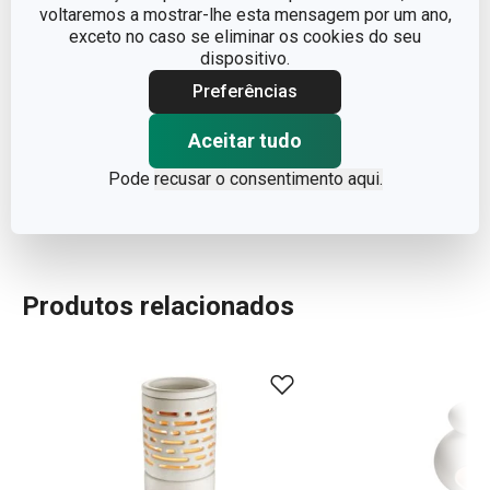
COMPRIMENTO (CM)
8.500
voltaremos a mostrar-lhe esta mensagem por um ano,
exceto no caso se eliminar os cookies do seu
dispositivo.
PESO INCLUINDO EMBALAGEM (KG)
0.138
Preferências
EMBALAGEM DE GRUPO (NÚMERO DE
12
PEÇAS)
Aceitar tudo
Pode
recusar o consentimento aqui.
CAIXA MASTER (NÚMERO DE PEÇAS)
48
Produtos relacionados