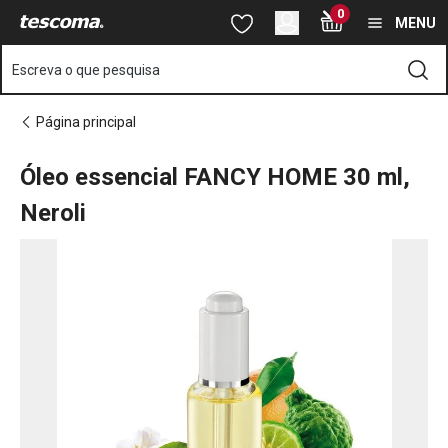
Está na página Óleo essencial FANCY HOME 30 ml, Neroli
0
Saltar para o conteúdo principal
Saltar para a navegação
Saltar para a pesquisa
MENU
Escreva o que pesquisa
Página principal
Óleo essencial FANCY HOME 30 ml,
Neroli