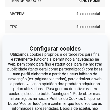
LINHA DE PRODUTO
FANCY HOME
MATERIAL
óleo essencial
TIPO
óleo essencial
EAN
8595028493856
Configurar cookies
GARANTIA (EM ANOS)
2
Utilizamos cookies próprios e de terceiros para fins
estritamente funcionais, permitindo a navegação na
web, bem como para fins estatísticos, para lhe mostrar
publicidade (tanto geral como personalizada) com base
Pacote
num perfil elaborado a partir dos seus hábitos de
navegação (ex. páginas visitadas), para otimizar a web
e poder avaliar as opiniões dos produtos adquiridos
LARGURA (CM)
6.500
pelos utilizadores. Para gerir ou desativar esses
cookies, clique no botão "configurar". Pode obter mais
ALTURA (CM)
13.000
informações na nossa Política de Cookies Clique no
botão "Aceitar tudo" para confirmar que leu e aceitou as
informações apresentadas. Depois de aceitar, não