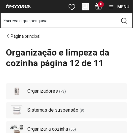
Está na página Produtos e acessórios organização e limpeza da
0
Saltar para o conteúdo principal
Saltar para a navegação
Saltar para a pesquisa
MENU
Escreva o que pesquisa
Página principal
Organização e limpeza da
o
o
cozinha página 12 de 11
Organizadores
(
73
)
Sistemas de suspensăo
(
9
)
Organizar a cozinha
(
55
)