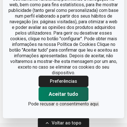
Novidade
web, bem como para fins estatísticos, para lhe mostrar
publicidade (tanto geral como personalizada) com base
Filtro para banca em silicone
Caixote para res
num perfil elaborado a partir dos seus hábitos de
PURO ø 11 cm
PURO
navegação (ex. páginas visitadas), para otimizar a web
e poder avaliar as opiniões dos produtos adquiridos
pelos utilizadores. Para gerir ou desativar esses
cookies, clique no botão "configurar". Pode obter mais
€ 3,90
€ 24,90
informações na nossa Política de Cookies Clique no
botão "Aceitar tudo" para confirmar que leu e aceitou as
Disponível na loja online
Disponível na loja o
informações apresentadas. Depois de aceitar, não
voltaremos a mostrar-lhe esta mensagem por um ano,
COMPRAR
COMPRAR
exceto no caso se eliminar os cookies do seu
dispositivo.
Preferências
Aceitar tudo
Filtro de produto
Ordenar
Pode
recusar o consentimento aqui.
Voltar ao topo