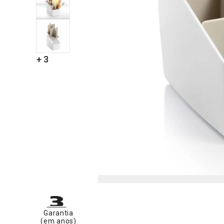
+ 3
Garantia
(em anos)