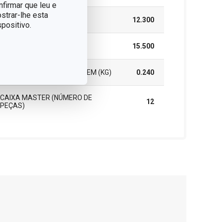
nfirmar que leu e
strar-lhe esta
ALTURA (CM)
12.300
positivo.
COMPRIMENTO (CM)
15.500
PESO INCLUINDO EMBALAGEM (KG)
0.240
CAIXA MASTER (NÚMERO DE
12
PEÇAS)