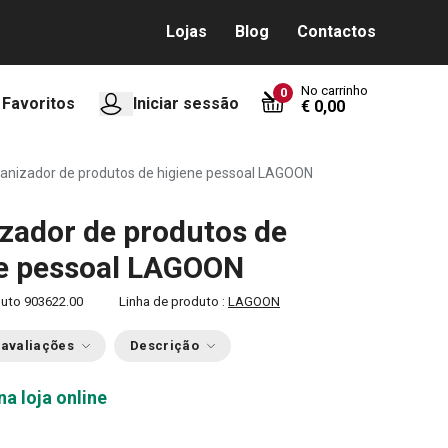
Lojas
Blog
Contactos
No carrinho
0
Favoritos
Iniciar sessão
€ 0,00
anizador de produtos de higiene pessoal LAGOON
zador de produtos de
e pessoal LAGOON
duto
903622.00
Linha de produto :
LAGOON
 avaliações
Descrição
na loja online
0