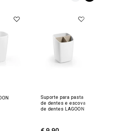
Suporte para pasta
OON
Caixa de jo
de dentes e escova
LAGOON, d
de dentes LAGOON
níveis
€ 9,90
€ 12,90