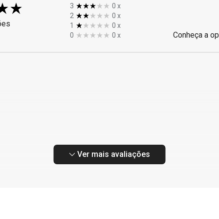
3
0
x
2
0
x
ões
1
0
x
Conheça a op
0
0
x
Ver mais avaliações