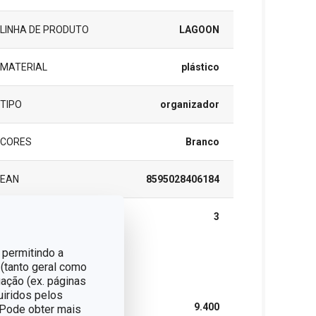
LINHA DE PRODUTO
LAGOON
MATERIAL
plástico
TIPO
organizador
CORES
Branco
EAN
8595028406184
GARANTIA (EM ANOS)
3
 permitindo a
 (tanto geral como
cote
ação (ex. páginas
uiridos pelos
LARGURA (CM)
9.400
. Pode obter mais