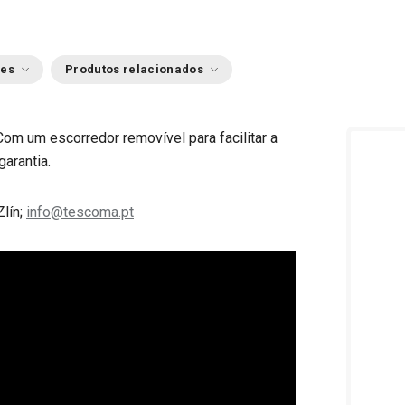
ões
Produtos relacionados
Com um escorredor removível para facilitar a
garantia.
Zlín;
info@tescoma.pt