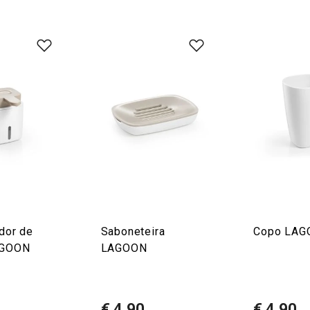
dor de
Saboneteira
Copo LAG
AGOON
LAGOON
0
€ 4,90
€ 4,90