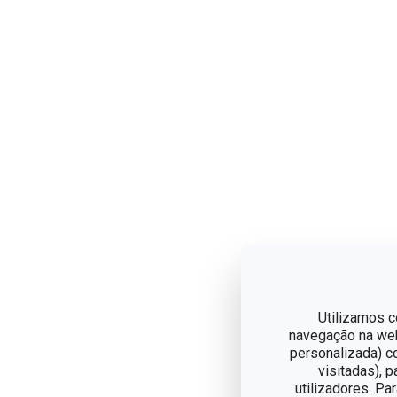
Utilizamos c
navegação na web,
personalizada) c
visitadas), 
utilizadores. Pa