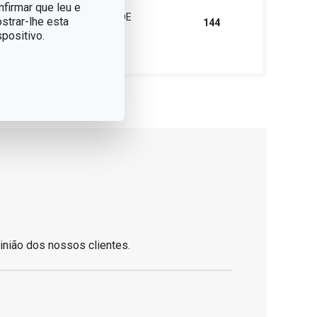
nfirmar que leu e
CAIXA MASTER (NÚMERO DE
strar-lhe esta
144
PEÇAS)
positivo.
inião dos nossos clientes.