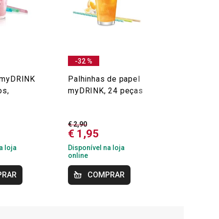
-32 %
Palhinhas 
 myDRINK
Palhinhas de papel
inoxidável
os,
myDRINK, 24 peças
myDRINK, 4
com escov
limpeza
€ 2,90
€ 1,95
€ 4,90
a loja
Disponível na loja
Disponível na
online
online
PRAR
COMPRAR
COMP