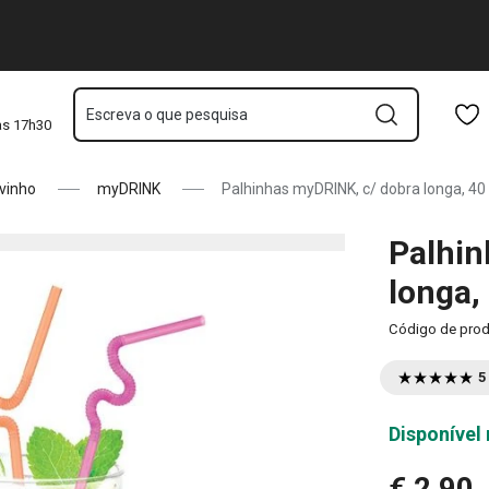
Saltar para o conteúdo principal
Saltar para a navegação
Saltar para a pesquisa
Escreva o que pesquisa
às 17h30
vinho
myDRINK
Palhinhas myDRINK, c/ dobra longa, 40
Palhin
longa,
Código de pro
5
Disponível 
€ 2,90