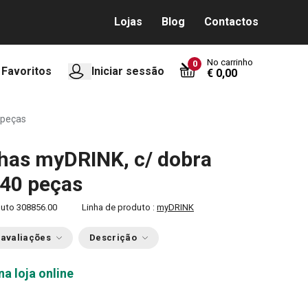
Lojas
Blog
Contactos
No carrinho
0
Favoritos
Iniciar sessão
€ 0,00
 peças
has myDRINK, c/ dobra
 40 peças
duto
308856.00
Linha de produto :
myDRINK
 avaliações
Descrição
na loja online