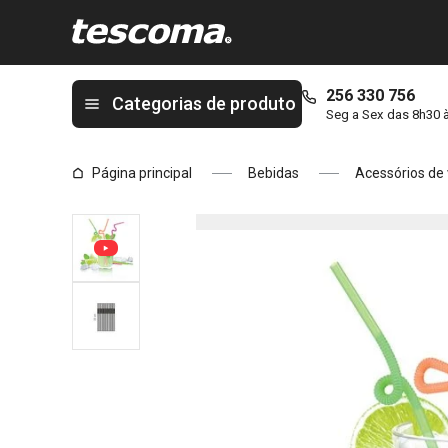
Está na página Palhinhas myDRINK, c/ dobra longa, 40 peças
256 330 756
Categorias de produto
Seg a Sex das 8h30 
Página principal
Bebidas
Acessórios de 