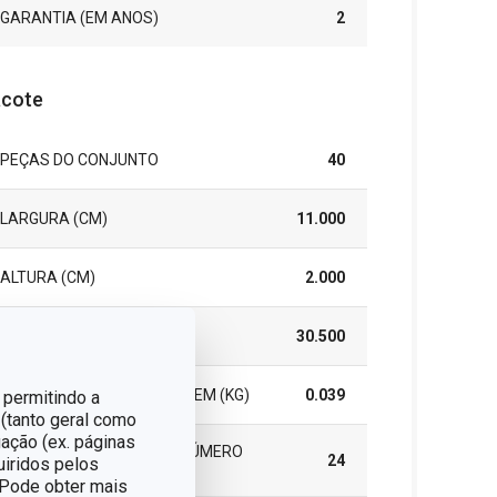
GARANTIA (EM ANOS)
2
cote
PEÇAS DO CONJUNTO
40
LARGURA (CM)
11.000
ALTURA (CM)
2.000
COMPRIMENTO (CM)
30.500
PESO INCLUINDO EMBALAGEM (KG)
0.039
 permitindo a
 (tanto geral como
ação (ex. páginas
EMBALAGEM DE GRUPO (NÚMERO
24
uiridos pelos
DE PEÇAS)
. Pode obter mais