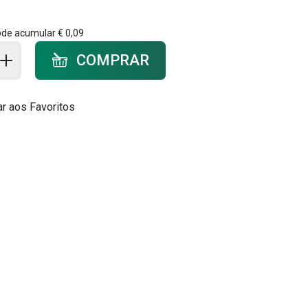
ode acumular
€ 0,09
ar ao carrinho - quantidade
COMPRAR
ar aos Favoritos