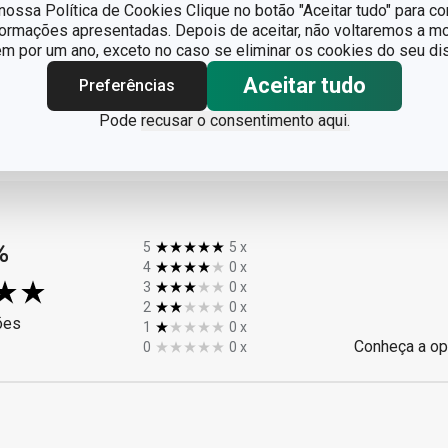
ossa Política de Cookies Clique no botão "Aceitar tudo" para co
formações apresentadas. Depois de aceitar, não voltaremos a mo
 por um ano, exceto no caso se eliminar os cookies do seu dis
Aceitar tudo
Preferências
Pode
recusar o consentimento aqui.
%
5
5
x
4
0
x
3
0
x
2
0
x
ões
1
0
x
Conheça a op
0
0
x