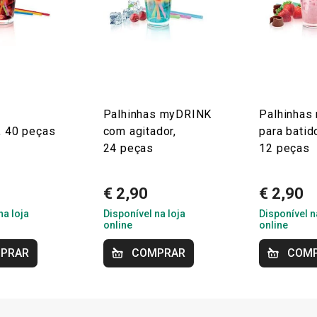
Palhinhas myDRINK
Palhinhas
 40 peças
com agitador,
para batid
24 peças
12 peças
€ 2,90
€ 2,90
na loja
Disponível na loja
Disponível n
online
online
PRAR
COMPRAR
COM