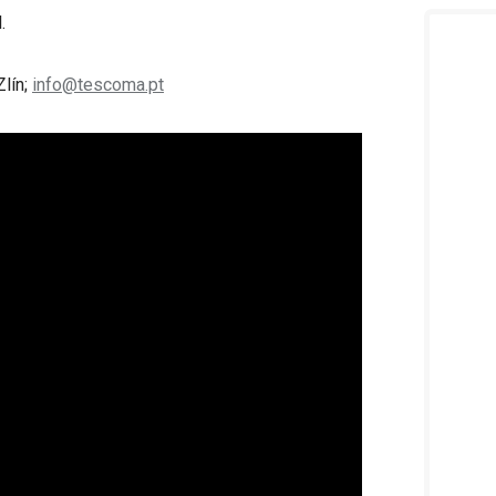
.
Zlín;
info@tescoma.pt