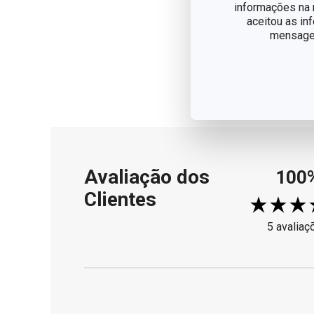
informações na n
aceitou as in
mensagem
Avaliação dos
100
Clientes
5 avaliaç