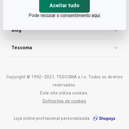
Aceitar tudo
Proteção de informações pessoais
Encomendas
Pode
recusar o consentimento aqui.
Centro de Arbitragem
Termos e Condições
Blog
Livro de Reclamações
TESCOMA Club
Notícias
Tescoma
Perguntas Frequentes
Receitas
Sobre nós
Truques e Dicas
Serviço Pós-Venda
Copyright © 1992–2021, TESCOMA s.r.o. Todos os direitos
Profissionais
reservados.
Este site utiliza cookies.
Contactos
Definições de cookies
-10% Novos Subscritores
Loja online profissional personalizada