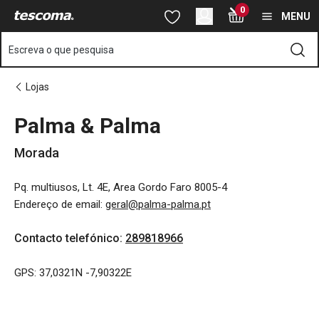
Está na página Palma & Palma
0
Saltar para o conteúdo principal
Saltar para a navegação
Saltar para a pesquisa
MENU
Escreva o que pesquisa
Lojas
Palma & Palma
Morada
Pq. multiusos, Lt. 4E, Area Gordo Faro 8005-4
Endereço de email
:
geral@palma-palma.pt
Contacto telefónico
:
289818966
GPS: 37,0321N -7,90322E