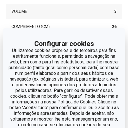
VOLUME
3
COMPRIMENTO (CM)
26
DIÂMETRO
18
Configurar cookies
Utilizamos cookies próprios e de terceiros para fins
estritamente funcionais, permitindo a navegação na
DIÁMETRO DEL FONDO DE INDUCCIÓN (CM)
17
web, bem como para fins estatísticos, para lhe mostrar
publicidade (tanto geral como personalizada) com base
num perfil elaborado a partir dos seus hábitos de
Outros parâmetros
navegação (ex. páginas visitadas), para otimizar a web
e poder avaliar as opiniões dos produtos adquiridos
pelos utilizadores. Para gerir ou desativar esses
CATEGORIA
Panela
cookies, clique no botão "configurar". Pode obter mais
informações na nossa Política de Cookies Clique no
botão "Aceitar tudo" para confirmar que leu e aceitou as
LINHA DE PRODUTO
PRESIDENT
informações apresentadas. Depois de aceitar, não
voltaremos a mostrar-lhe esta mensagem por um ano,
MATERIAL
aço inoxidável, vidro
exceto no caso se eliminar os cookies do seu