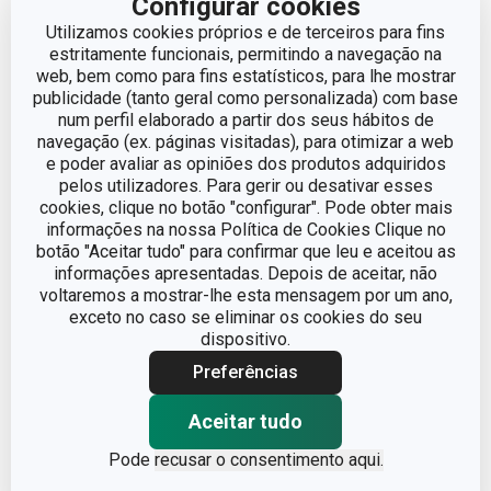
Configurar cookies
Utilizamos cookies próprios e de terceiros para fins
Outros parâmetros
estritamente funcionais, permitindo a navegação na
web, bem como para fins estatísticos, para lhe mostrar
publicidade (tanto geral como personalizada) com base
CATEGORIA
Panela
num perfil elaborado a partir dos seus hábitos de
navegação (ex. páginas visitadas), para otimizar a web
e poder avaliar as opiniões dos produtos adquiridos
LINHA DE PRODUTO
VISION
pelos utilizadores. Para gerir ou desativar esses
cookies, clique no botão "configurar". Pode obter mais
MATERIAL
aço inoxidável, vidro
informações na nossa Política de Cookies Clique no
botão "Aceitar tudo" para confirmar que leu e aceitou as
informações apresentadas. Depois de aceitar, não
TAMPA
Sim
voltaremos a mostrar-lhe esta mensagem por um ano,
exceto no caso se eliminar os cookies do seu
dispositivo.
TIPO
Panela
Preferências
CORES
Metalizado
Aceitar tudo
INDUÇÃO
Sim
Pode
recusar o consentimento aqui.