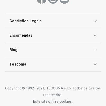
pega removível,
€ 89,90
Condições Legais
€ 19,90
€ 74,95
Disponível na loja online
Disponível na loja o
Proteção de informações pessoais
Encomendas
COMPRAR
COMPRAR
Centro de Arbitragem
Termos e Condições
Blog
Livro de Reclamações
TESCOMA Club
Notícias
Tescoma
Perguntas Frequentes
Receitas
Sobre nós
Truques e Dicas
Serviço Pós-Venda
Copyright © 1992–2021, TESCOMA s.r.o. Todos os direitos
Profissionais
reservados.
Este site utiliza cookies.
Contactos