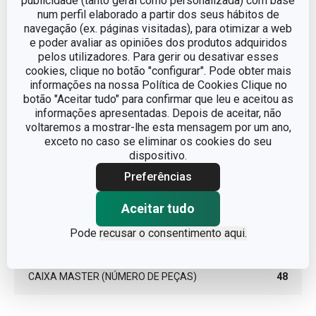
publicidade (tanto geral como personalizada) com base
num perfil elaborado a partir dos seus hábitos de
navegação (ex. páginas visitadas), para otimizar a web
Pacote
e poder avaliar as opiniões dos produtos adquiridos
pelos utilizadores. Para gerir ou desativar esses
cookies, clique no botão "configurar". Pode obter mais
LARGURA (CM)
5.100
informações na nossa Política de Cookies Clique no
botão "Aceitar tudo" para confirmar que leu e aceitou as
informações apresentadas. Depois de aceitar, não
ALTURA (CM)
19.600
voltaremos a mostrar-lhe esta mensagem por um ano,
exceto no caso se eliminar os cookies do seu
dispositivo.
COMPRIMENTO (CM)
5.300
Preferências
PESO INCLUINDO EMBALAGEM (KG)
0.251
Aceitar tudo
EMBALAGEM DE GRUPO (NÚMERO DE
Pode
recusar o consentimento aqui.
12
PEÇAS)
CAIXA MASTER (NÚMERO DE PEÇAS)
48