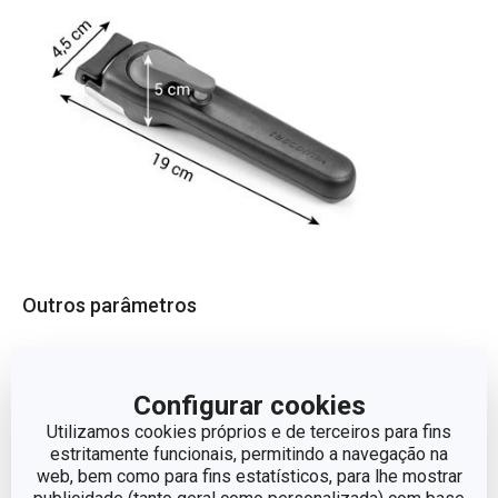
Outros parâmetros
LINHA DE PRODUTO
VARIO
Configurar cookies
CORES
Preto
Utilizamos cookies próprios e de terceiros para fins
estritamente funcionais, permitindo a navegação na
web, bem como para fins estatísticos, para lhe mostrar
EAN
8592973121131