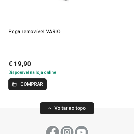
Essenciais de Verão
Pega removível VARIO
Produtos virais nas redes socias
€ 19,90
Disponível na loja online
COMPRAR
Voltar ao topo
-16 %
Portes gr
Conjunto de 3 fr
Pega removível VARIO