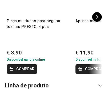
17/3/2022 19:25
Anonym
Pinça multiusos para segurar
Apanha migalhas
toalhas PRESTO, 4 pcs
12/11/2021 13:22
Anonym
O produto corresponde às expectativas, parece robusto e
€ 3,90
€ 11,90
discreto. Espero que seja bastante durável, mas ainda o
Disponível na loja online
Disponível na loja o
adquiri há pouco tempo para poder avaliar esse aspecto.
COMPRAR
COMPRAR
Linha de produto