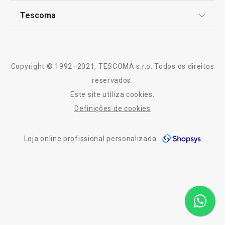
Notícias
Tescoma
Perguntas Frequentes
Regresso às aulas e ao trabalho
Receitas
Sobre nós
Truques e Dicas
Serviço Pós-Venda
Copyright © 1992–2021, TESCOMA s.r.o. Todos os direitos
Profissionais
reservados.
Este site utiliza cookies.
Contactos
Definições de cookies
-10% Novos Subscritores
Loja online profissional personalizada
-12 %
Novidade
Portes 
Acessório para ovos escalfados
Frigideira dupla
PRESTO