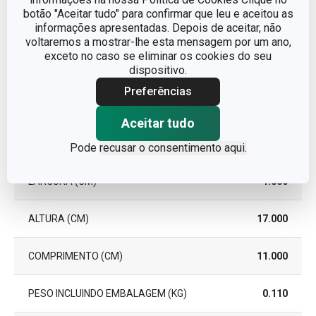
botão "Aceitar tudo" para confirmar que leu e aceitou as
EAN
8595028484250
informações apresentadas. Depois de aceitar, não
voltaremos a mostrar-lhe esta mensagem por um ano,
GARANTIA (EM ANOS)
3
exceto no caso se eliminar os cookies do seu
dispositivo.
Preferências
Pacote
Aceitar tudo
PEÇAS DO CONJUNTO
4
Pode
recusar o consentimento aqui.
LARGURA (CM)
1.800
ALTURA (CM)
17.000
COMPRIMENTO (CM)
11.000
PESO INCLUINDO EMBALAGEM (KG)
0.110