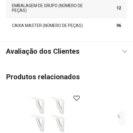
EMBALAGEM DE GRUPO (NÚMERO DE
12
PEÇAS)
CAIXA MASTER (NÚMERO DE PEÇAS)
96
Avaliação dos Clientes
Produtos relacionados
75
%
5
3
x
4
0
x
3
0
x
2
0
x
4 avaliações
1
0
x
0
1
x
Conheça a opinião dos nossos clientes.