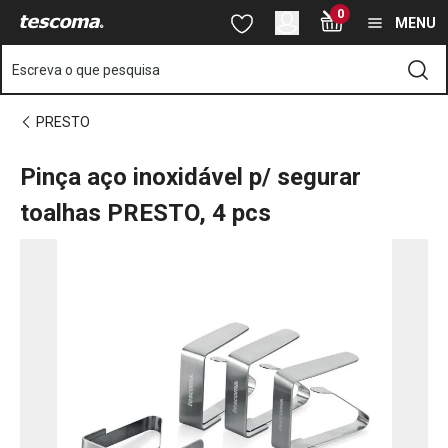
Está na página Pinça aço inoxidável p/ segurar toalhas PRESTO,
0
Saltar para o conteúdo principal
Saltar para a navegação
Saltar para a pesquisa
MENU
Escreva o que pesquisa
PRESTO
Pinça aço inoxidável p/ segurar
toalhas PRESTO, 4 pcs