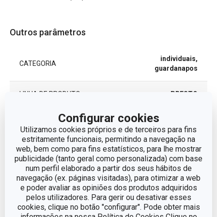
Outros parâmetros
individuais,
CATEGORIA
guardanapos
LINHA DE PRODUTO
PRESTO
Configurar cookies
MATERIAL
aço inoxidável
Utilizamos cookies próprios e de terceiros para fins
estritamente funcionais, permitindo a navegação na
TIPO
acessórios
web, bem como para fins estatísticos, para lhe mostrar
publicidade (tanto geral como personalizada) com base
num perfil elaborado a partir dos seus hábitos de
CORES
Metalizado
navegação (ex. páginas visitadas), para otimizar a web
e poder avaliar as opiniões dos produtos adquiridos
MÁQUINA DE LAVAR
pelos utilizadores. Para gerir ou desativar esses
Sim
LOUÇA
cookies, clique no botão "configurar". Pode obter mais
informações na nossa Política de Cookies Clique no