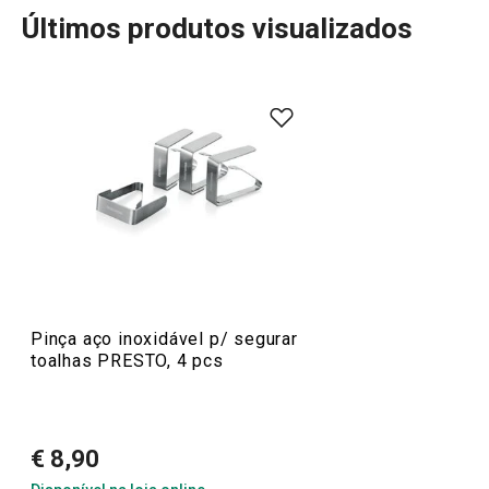
Últimos produtos visualizados
A linha PRESTO oferece utensílios de cozinha essenciais
e práticos para todos os cozinheiros. Com materiais de
alta qualidade e preços acessíveis, pode encontrar
descascadores, abridores, raladores, espátulas, pinças,
facas e muitos outros acessórios que tornam o seu
trabalho na cozinha mais fácil e eficiente. Ideal para
iniciantes ou cozinheiros experientes, os utensílios
PRESTO trazem a combinação perfeita de funcionalidade
e acessibilidade.
Pinça aço inoxidável p/ segurar
toalhas PRESTO, 4 pcs
Sabe melhor quando é feito em casa
€ 8,90
Mais Vendidos