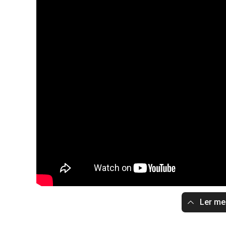
Ler m