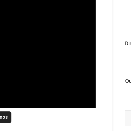
Di
Ou
enos