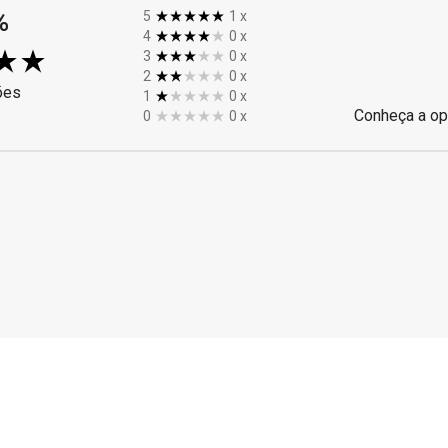
%
5
1
x
4
0
x
3
0
x
2
0
x
ões
1
0
x
Conheça a op
0
0
x