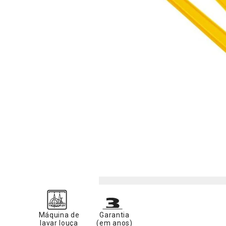
Máquina de
Garantia
lavar louça
(em anos)