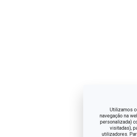
Utilizamos c
navegação na web,
personalizada) c
visitadas), 
utilizadores. Pa