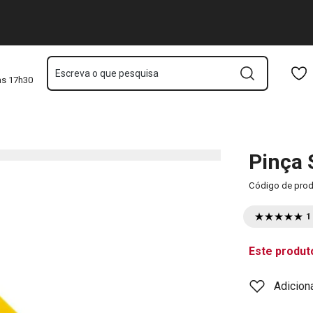
Saltar para o conteúdo principal
Saltar para a navegação
Saltar para a pesquisa
Escreva o que pesquisa
às 17h30
Pinça
Código de pro
1
Este produt
Adicion