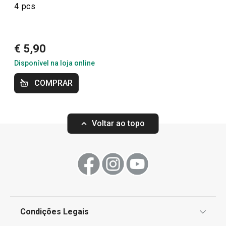
4 pcs
Mais Vendidos
Organização e limpeza da cozinha
€ 5,90
Disponível na loja online
Regresso às aulas e ao trabalho
COMPRAR
TESCOMA HOME
Voltar ao topo
Utensílios de Cozinha Virais
OUTLET
Preparar e cozinhar
Condições Legais