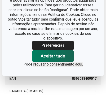
e poder avaliar as opiniões dos produtos adquiridos
Outros parâmetros
pelos utilizadores. Para gerir ou desativar esses
cookies, clique no botão "configurar". Pode obter mais
informações na nossa Política de Cookies Clique no
CATEGORIA
organização de roupas
botão "Aceitar tudo" para confirmar que leu e aceitou as
informações apresentadas. Depois de aceitar, não
LINHA DE PRODUTO
FANCY HOME
voltaremos a mostrar-lhe esta mensagem por um ano,
exceto no caso se eliminar os cookies do seu
dispositivo.
MATERIAL
plástico
Preferências
TIPO
clipes
Aceitar tudo
Pode
recusar o consentimento aqui.
CORES
Branco
EAN
8595028409017
GARANTIA (EM ANOS)
3