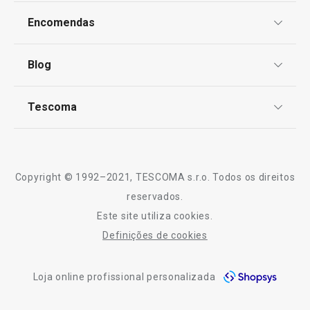
Proteção de informações pessoais
Mesa
Encomendas
Centro de Arbitragem
Termos e Condições
Electrodomésticos
Blog
Livro de Reclamações
TESCOMA Club
Notícias
Tescoma
Perguntas Frequentes
Receitas
Sobre nós
Truques e Dicas
Serviço Pós-Venda
Copyright © 1992–2021, TESCOMA s.r.o. Todos os direitos
Profissionais
reservados.
Este site utiliza cookies.
Contactos
Definições de cookies
-10% Novos Subscritores
Portes grátis
Tábua de engoma
Saco de vácuo FANCY HOME
Loja online profissional personalizada
para mangas F
100 x 80 cm, 2 pcs