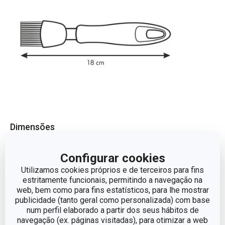
Dimensões
COMPRIMENTO (CM)
18
Configurar cookies
Utilizamos cookies próprios e de terceiros para fins
estritamente funcionais, permitindo a navegação na
web, bem como para fins estatísticos, para lhe mostrar
Outros parâmetros
publicidade (tanto geral como personalizada) com base
num perfil elaborado a partir dos seus hábitos de
CATEGORIA
utensílios de cozinha
navegação (ex. páginas visitadas), para otimizar a web