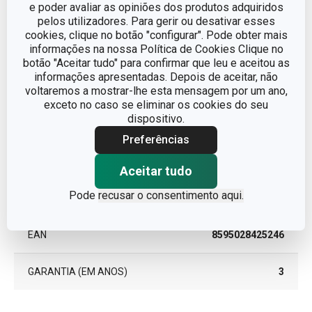
e poder avaliar as opiniões dos produtos adquiridos
pelos utilizadores. Para gerir ou desativar esses
LINHA DE PRODUTO
PRESTO
cookies, clique no botão "configurar". Pode obter mais
informações na nossa Política de Cookies Clique no
botão "Aceitar tudo" para confirmar que leu e aceitou as
Silicone, aço
MATERIAL
informações apresentadas. Depois de aceitar, não
inoxidável
voltaremos a mostrar-lhe esta mensagem por um ano,
exceto no caso se eliminar os cookies do seu
TIPO
pincel de pastelaria
dispositivo.
Preferências
CORES
Amarelo
Aceitar tudo
MÁQUINA DE LAVAR
Sim
Pode
recusar o consentimento aqui.
LOUÇA
EAN
8595028425246
GARANTIA (EM ANOS)
3