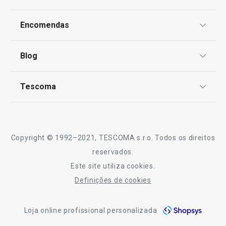
Especial Churrasco
Proteção de informações pessoais
Encomendas
Produtos virais nas redes socias
Centro de Arbitragem
Termos e Condições
Blog
Livro de Reclamações
Essenciais de Verão
TESCOMA Club
Notícias
Tescoma
Perguntas Frequentes
Regresso às aulas e ao trabalho
Receitas
Sobre nós
Truques e Dicas
Serviço Pós-Venda
Copyright © 1992–2021, TESCOMA s.r.o. Todos os direitos
Profissionais
reservados.
Este site utiliza cookies.
Contactos
Definições de cookies
-10% Novos Subscritores
Loja online profissional personalizada