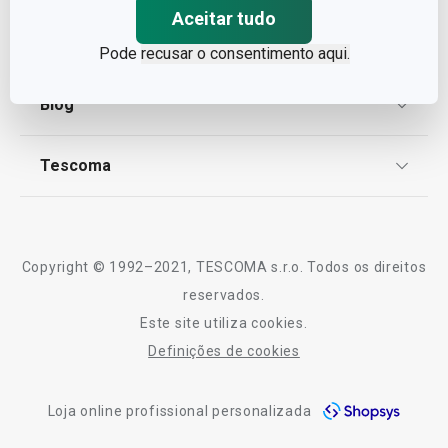
Aceitar tudo
Proteção de informações pessoais
Encomendas
Pode
recusar o consentimento aqui.
Centro de Arbitragem
Termos e Condições
Blog
Livro de Reclamações
TESCOMA Club
Notícias
Tescoma
Perguntas Frequentes
Receitas
Sobre nós
Truques e Dicas
Serviço Pós-Venda
Copyright © 1992–2021, TESCOMA s.r.o. Todos os direitos
Profissionais
reservados.
Este site utiliza cookies.
Contactos
Definições de cookies
-10% Novos Subscritores
Loja online profissional personalizada