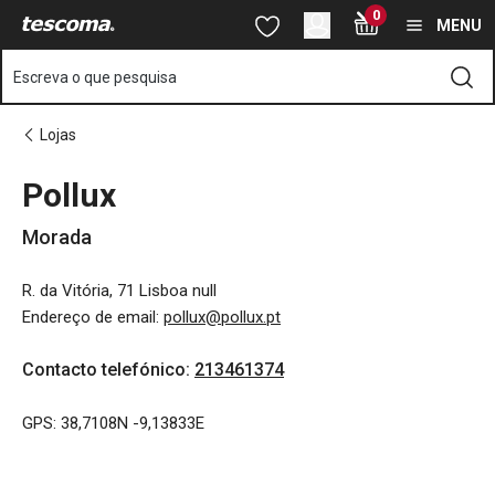
Está na página Pollux
0
Saltar para o conteúdo principal
Saltar para a navegação
Saltar para a pesquisa
MENU
Escreva o que pesquisa
Lojas
Pollux
Morada
R. da Vitória, 71 Lisboa null
Endereço de email
:
pollux@pollux.pt
Contacto telefónico
:
213461374
GPS: 38,7108N -9,13833E