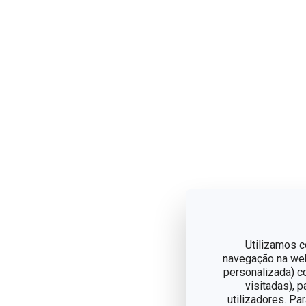
Utilizamos c
navegação na web,
personalizada) c
visitadas), 
utilizadores. Pa