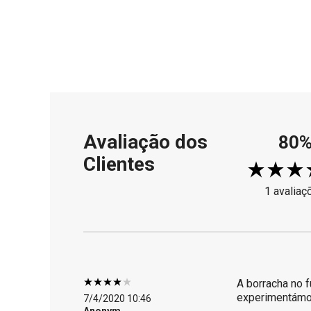
Avaliação dos
80
Clientes
1 avaliaç
A borracha no f
experimentámos,
7/4/2020 10:46