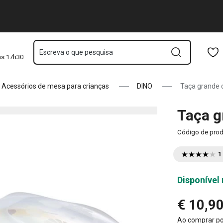
Saltar para o conteúdo principal
Saltar para a navegação
Saltar para a pesquisa
Escreva o que pesquisa
às 17h30
Acessórios de mesa para crianças
DINO
Taça grande
Taça 
Código de pro
1
Disponível 
€ 10,9
Ao comprar p