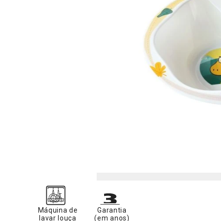
Máquina de
Garantia
lavar louça
(em anos)