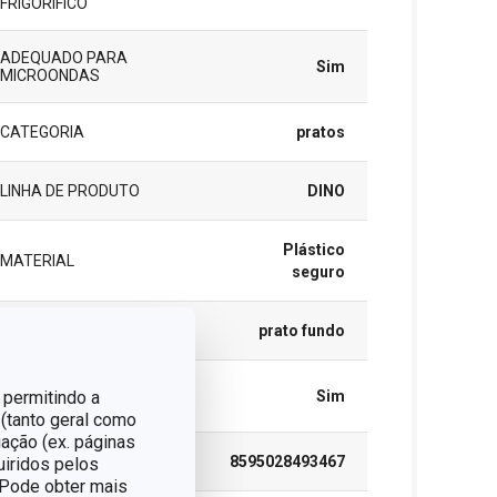
FRIGORÍFICO
ADEQUADO PARA
Sim
MICROONDAS
CATEGORIA
pratos
LINHA DE PRODUTO
DINO
Plástico
MATERIAL
seguro
TIPO
prato fundo
MÁQUINA DE LAVAR
 permitindo a
Sim
LOUÇA
 (tanto geral como
ação (ex. páginas
EAN
8595028493467
uiridos pelos
. Pode obter mais