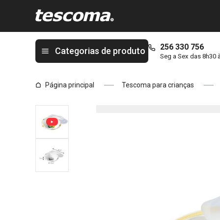
Está na página Taça grande com tampa DINO
256 330 756
Categorias de produto
Seg a Sex das 8h30 
Página principal
Tescoma para crianças