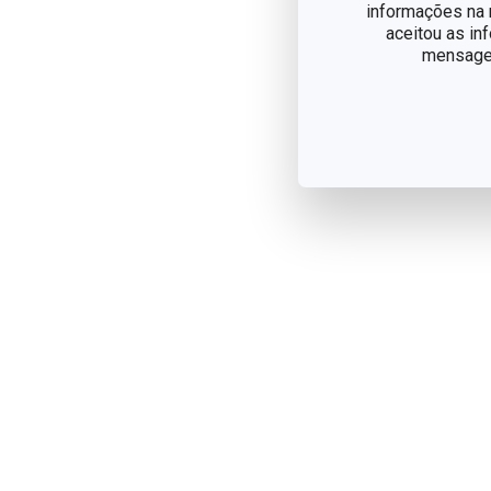
informações na n
aceitou as in
mensagem