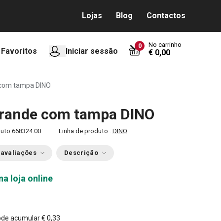
Lojas
Blog
Contactos
No carrinho
0
Favoritos
Iniciar sessão
€ 0,00
 com tampa DINO
grande com tampa DINO
duto
668324.00
Linha de produto :
DINO
 avaliações
Descrição
na loja online
0
ode acumular
€ 0,33