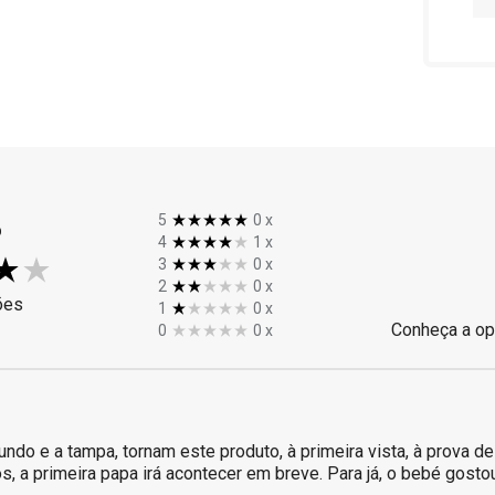
%
5
0
x
4
1
x
3
0
x
2
0
x
ões
1
0
x
Conheça a op
0
0
x
undo e a tampa, tornam este produto, à primeira vista, à prova d
 a primeira papa irá acontecer em breve. Para já, o bebé gosto