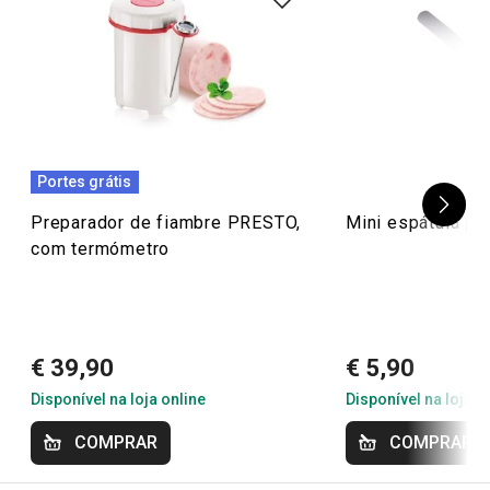
26 avaliações
1
0
x
0
1
x
Conheça a opinião dos nossos clientes.
15/5/2023 21:00
Portes grátis
Anonym
Preparador de fiambre PRESTO,
Mini espátula pa
com termómetro
10/5/2023 01:11
Anonym
€ 39,90
€ 5,90
Disponível na loja online
Disponível na loja o
COMPRAR
COMPRAR