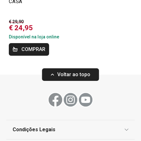
CASA
Regresso às aulas e ao trabalho
€ 29,90
€ 24,95
Disponível na loja online
OUTLET
COMPRAR
Mais Vendidos
Voltar ao topo
Preparar e cozinhar
Utensílios de Cozinha Virais
Sabe melhor quando é feito em casa
Condições Legais