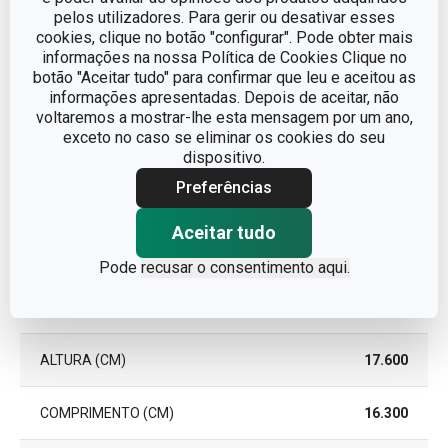
pelos utilizadores. Para gerir ou desativar esses
CORES
Amarelo
cookies, clique no botão "configurar". Pode obter mais
informações na nossa Política de Cookies Clique no
MÁQUINA DE LAVAR LOUÇA
Não
botão "Aceitar tudo" para confirmar que leu e aceitou as
informações apresentadas. Depois de aceitar, não
voltaremos a mostrar-lhe esta mensagem por um ano,
EAN
8595028485523
exceto no caso se eliminar os cookies do seu
dispositivo.
GARANTIA (EM ANOS)
3
Preferências
Aceitar tudo
Pacote
Pode
recusar o consentimento aqui.
LARGURA (CM)
10.900
ALTURA (CM)
17.600
COMPRIMENTO (CM)
16.300