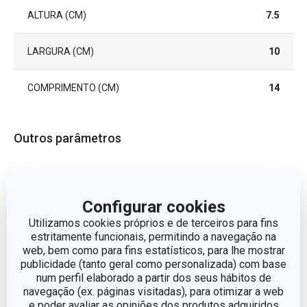
ALTURA (CM)
7.5
LARGURA (CM)
10
COMPRIMENTO (CM)
14
Outros parâmetros
CATEGORIA
Comida feita em casa
Configurar cookies
LINHA DE PRODUTO
DELLA CASA
Utilizamos cookies próprios e de terceiros para fins
estritamente funcionais, permitindo a navegação na
MATERIAL
plástico, silicone
web, bem como para fins estatísticos, para lhe mostrar
publicidade (tanto geral como personalizada) com base
num perfil elaborado a partir dos seus hábitos de
TIPO
barra de pressão
navegação (ex. páginas visitadas), para otimizar a web
e poder avaliar as opiniões dos produtos adquiridos