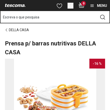
Está na página Prensa p/ barras nutritivas DELLA CASA
0
Saltar para o conteúdo principal
Saltar para a navegação
Saltar para a pesquisa
MENU
Escreva o que pesquisa
DELLA CASA
Prensa p/ barras nutritivas DELLA
CASA
-16 %