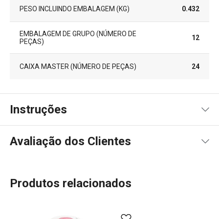
PESO INCLUINDO EMBALAGEM (KG)
0.432
EMBALAGEM DE GRUPO (NÚMERO DE
12
PEÇAS)
CAIXA MASTER (NÚMERO DE PEÇAS)
24
Instruções
Receita de arquivo de produto
Avaliação dos Clientes
Produtos relacionados
94
%
5
22
x
4
3
x
3
0
x
2
0
x