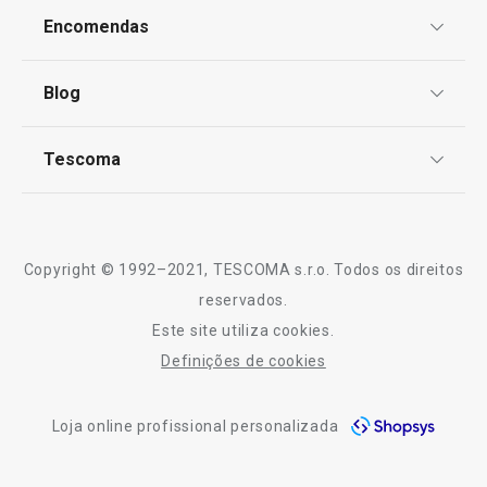
Forno e Pastelaria
Proteção de informações pessoais
Encomendas
Centro de Arbitragem
Artigos para cozinhar de forma saudável
Termos e Condições
Blog
Livro de Reclamações
TESCOMA Club
Guardar e conservar alimentos
Notícias
Tescoma
Perguntas Frequentes
Receitas
Especial Dia do Pai
Sobre nós
Truques e Dicas
Serviço Pós-Venda
Copyright © 1992–2021, TESCOMA s.r.o. Todos os direitos
Profissionais
reservados.
Este site utiliza cookies.
Contactos
Definições de cookies
-10% Novos Subscritores
Loja online profissional personalizada