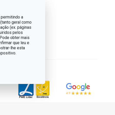
 permitindo a
 (tanto geral como
ação (ex. páginas
uiridos pelos
. Pode obter mais
nfirmar que leu e
strar-lhe esta
positivo.