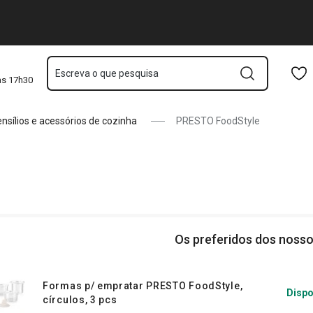
Saltar para o conteúdo principal
Saltar para a navegação
Saltar para a pesquisa
Escreva o que pesquisa
às 17h30
nsílios e acessórios de cozinha
PRESTO FoodStyle
Os preferidos dos nosso
Formas p/ empratar PRESTO FoodStyle,
Dispo
círculos, 3 pcs