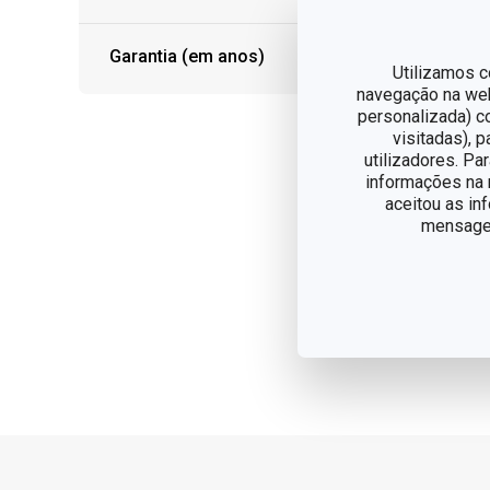
Fo
Garantia (em anos)
PR
Utilizamos c
cír
navegação na web,
personalizada) c
€ 
visitadas), 
utilizadores. Pa
Dis
informações na n
aceitou as in
mensagem