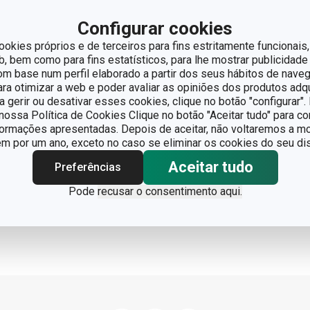
Configurar cookies
rmas p/ empratar
ESTO FoodStyle,
ookies próprios e de terceiros para fins estritamente funcionais,
culos, 3 pcs
 bem como para fins estatísticos, para lhe mostrar publicidade
om base num perfil elaborado a partir dos seus hábitos de naveg
12,90
para otimizar a web e poder avaliar as opiniões dos produtos adq
ra gerir ou desativar esses cookies, clique no botão "configurar"
ponível na loja online
ossa Política de Cookies Clique no botão "Aceitar tudo" para co
formações apresentadas. Depois de aceitar, não voltaremos a mo
COMPRAR
 por um ano, exceto no caso se eliminar os cookies do seu dis
Aceitar tudo
Preferências
Pode
recusar o consentimento aqui.